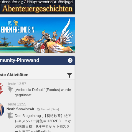
munity-Pinnwand
te Aktivitäten
Heute 13:57
„Ambrosia Default“ (Exodus) wurde
gegründet.
Heute 13:55
Noah Snowhawk
Tiamat [Gaia]
Den Blogeintrag „【初絶歓迎】絶ア
レキメンバー募集＠H2D2D3 ２か
月踏破目標 9月中旬から下旬スタ
ート予定“ veröffentlicht.