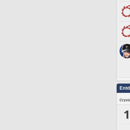
Ent
Crysta
1