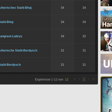
therisches Stahl-Bhuj
34
34
tahl-Bhuj
34
34
Langrast-Labrys
34
32
Ätherische Stahl-Berdysch
31
31
Stahl-Berdysch
31
31
Ergebnisse
1
-
12
von
12
1