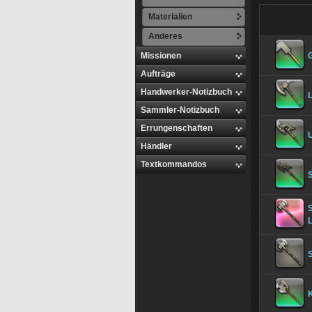
Materialien
Anderes
Missionen
Aufträge
Handwerker-Notizbuch
L
Sammler-Notizbuch
Errungenschaften
U
Händler
Textkommandos
S
S
K