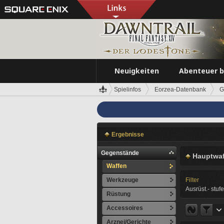
Neuigkeiten
Abenteuer 
Spielinfos
Eorzea-Datenbank
G
Ergebnisse
Gegenstände
Hauptwaf
Waffen
Werkzeuge
Filter
Ausrüst.- stufe
Rüstung
Accessoires
Arznei/Gerichte