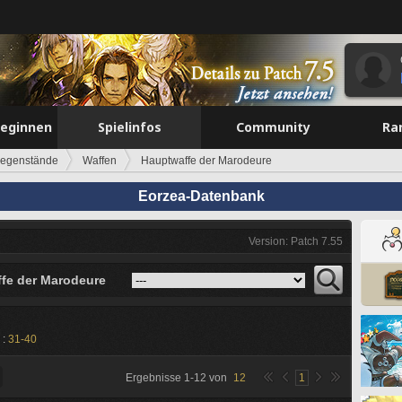
beginnen
Spielinfos
Community
Ra
egenstände
Waffen
Hauptwaffe der Marodeure
Eorzea-Datenbank
Version: Patch 7.55
fe der Marodeure
 :
31-40
Ergebnisse
1
-
12
von
12
1