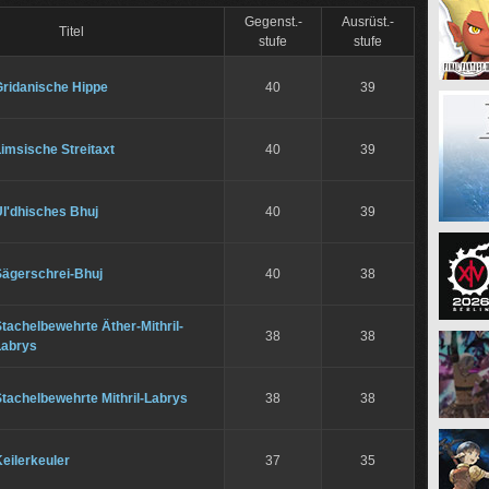
Gegenst.-
Ausrüst.-
Titel
stufe
stufe
Gridanische Hippe
40
39
imsische Streitaxt
40
39
l'dhisches Bhuj
40
39
Sägerschrei-Bhuj
40
38
tachelbewehrte Äther-Mithril-
38
38
Labrys
tachelbewehrte Mithril-Labrys
38
38
eilerkeuler
37
35