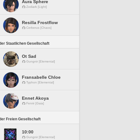
Aura Sphere
Zodiark [Light]
Resilla Frostflow
Cerberus [Chaos]
er Staatlichen Gesellschaft
Ot Sad
Gungnir [Elemental]
Fransabelle Chloe
Typhon [Elemental]
Ennet Akoya
Fenrir [Gaia]
er Freien Gesellschaft
10:00
Gungnir [Elemental]