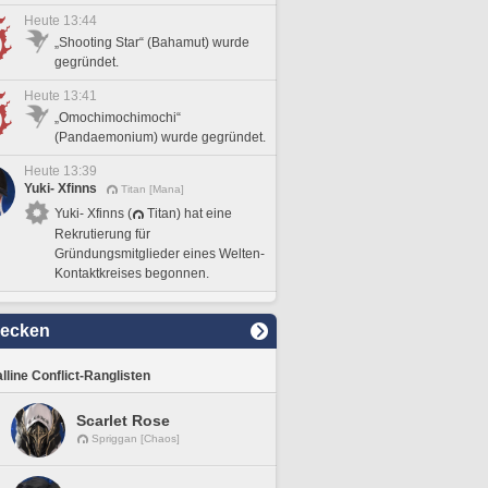
Heute 13:44
„Shooting Star“ (Bahamut) wurde
gegründet.
Heute 13:41
„Omochimochimochi“
(Pandaemonium) wurde gegründet.
Heute 13:39
Yuki- Xfinns
Titan [Mana]
Yuki- Xfinns (
Titan) hat eine
Rekrutierung für
Gründungsmitglieder eines Welten-
Kontaktkreises begonnen.
decken
lline Conflict-Ranglisten
Scarlet Rose
Spriggan [Chaos]