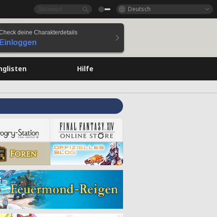
Deutsch
Check deine Charakterdetails
Einloggen
nglisten
Hilfe