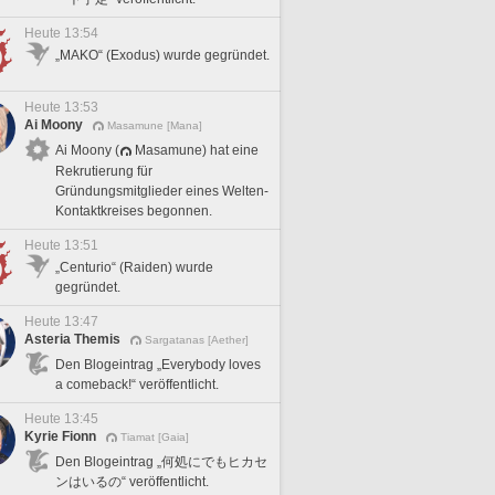
Heute 13:54
„MAKO“ (Exodus) wurde gegründet.
Heute 13:53
Ai Moony
Masamune [Mana]
Ai Moony (
Masamune) hat eine
Rekrutierung für
Gründungsmitglieder eines Welten-
Kontaktkreises begonnen.
Heute 13:51
„Centurio“ (Raiden) wurde
gegründet.
Heute 13:47
Asteria Themis
Sargatanas [Aether]
Den Blogeintrag „Everybody loves
a comeback!“ veröffentlicht.
Heute 13:45
Kyrie Fionn
Tiamat [Gaia]
Den Blogeintrag „何処にでもヒカセ
ンはいるの“ veröffentlicht.