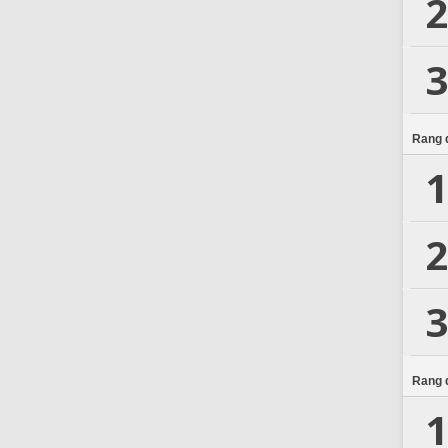
2
3
Rang d
1
2
3
Rang d
1