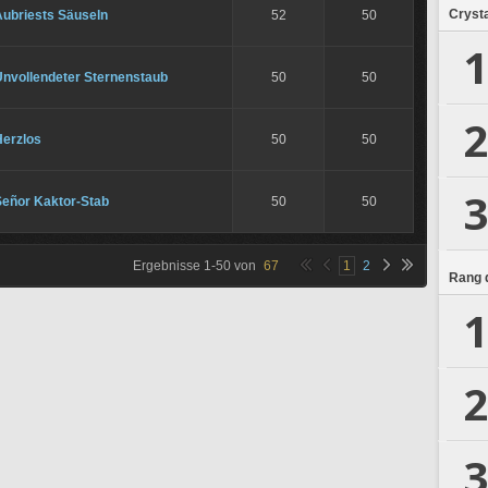
Crysta
Aubriests Säuseln
52
50
1
Unvollendeter Sternenstaub
50
50
2
Herzlos
50
50
3
Señor Kaktor-Stab
50
50
Ergebnisse
1
-
50
von
67
1
2
Rang d
1
2
3