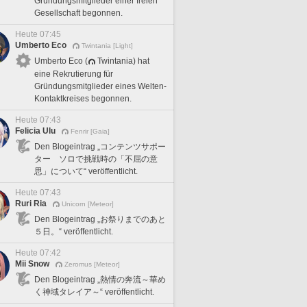
Gründungsmitglieder einer freien
Gesellschaft begonnen.
Heute 07:45
Umberto Eco
Twintania [Light]
Umberto Eco (
Twintania) hat
eine Rekrutierung für
Gründungsmitglieder eines Welten-
Kontaktkreises begonnen.
Heute 07:43
Felicia Ulu
Fenrir [Gaia]
Den Blogeintrag „コンテンツサポー
ター ソロで挑戦時の「不屈の意
思」について“ veröffentlicht.
Heute 07:43
Ruri Ria
Unicorn [Meteor]
Den Blogeintrag „お祭りまでのあと
５日。“ veröffentlicht.
Heute 07:42
Mii Snow
Zeromus [Meteor]
Den Blogeintrag „熱情の奔流～華め
く神域タレイア～“ veröffentlicht.