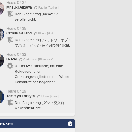
Heute 07:37
Mitsuki Aikawa
Faerie [Aether]
Den Blogeintrag „meow :3“
veröffentlicht.
Heute 07:35
Orthus Galland
Ultima [Gaia]
Den Blogeintrag „シャドウ・オブ・
マハ 楽しかった('ω')“ veröffentlicht.
Heute 07:32
U- Rei
Carbuncle [Elemental]
U- Rei (
Carbuncle) hat eine
Rekrutierung für
Gründungsmitglieder eines Welten-
Kontaktkreises begonnen.
Heute 07:29
Tommyd Forsyth
Ultima [Gaia]
Den Blogeintrag „グンヒ突入前に
⚔️“ veröffentlicht.
decken