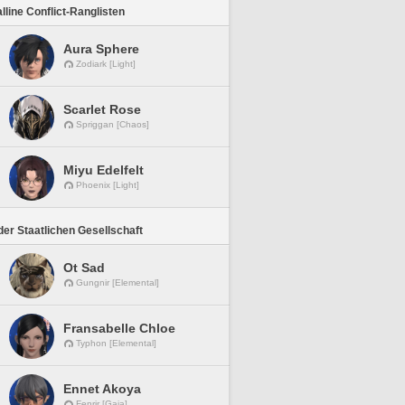
lline Conflict-Ranglisten
Aura Sphere
Zodiark [Light]
Scarlet Rose
Spriggan [Chaos]
Miyu Edelfelt
Phoenix [Light]
er Staatlichen Gesellschaft
Ot Sad
Gungnir [Elemental]
Fransabelle Chloe
Typhon [Elemental]
Ennet Akoya
Fenrir [Gaia]