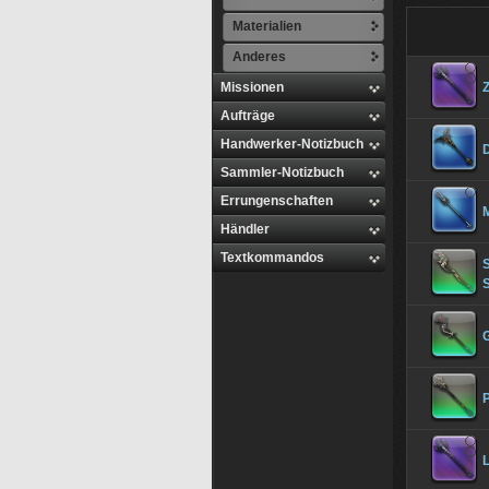
Materialien
Anderes
Missionen
Z
Aufträge
Handwerker-Notizbuch
Sammler-Notizbuch
Errungenschaften
M
Händler
Textkommandos
S
L