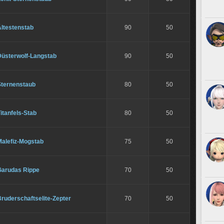
Ältestenstab
90
50
Düsterwolf-Langstab
90
50
Sternenstaub
80
50
itanfels-Stab
80
50
Malefiz-Mogstab
75
50
Garudas Rippe
70
50
ruderschaftselite-Zepter
70
50