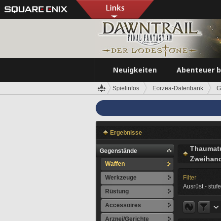
Neuigkeiten
Abenteuer 
Spielinfos
Eorzea-Datenbank
G
Ergebnisse
Thaumat
Gegenstände
Zweihan
Waffen
Werkzeuge
Filter
Ausrüst.- stufe
Rüstung
Accessoires
Arznei/Gerichte