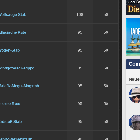
Wolfsauge-Stab
100
50
llagische Rute
95
50
Wogen-Stab
95
50
Com
Windgewalten-Rippe
95
50
Neues
Malefiz-Mogul-Mogstab
95
50
nferno-Rute
95
50
Erdstoß-Stab
95
50
Zenit-Sternenstaub
90
50