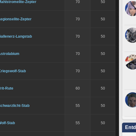
ahlstromelite-Zepter
70
50
egionselite-Zepter
70
50
Gallenerz-Langstab
70
50
Astrolabium
70
50
Kriegswolf-Stab
70
50
frit-Rute
60
50
Schwarzlicht-Stab
55
50
Wolf-Stab
55
50
Ent