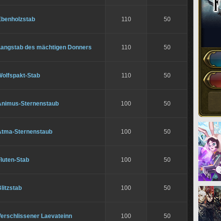
Ebenholzstab
110
50
Langstab des mächtigen Donners
110
50
Wolfspakt-Stab
110
50
Animus-Sternenstaub
100
50
Atma-Sternenstaub
100
50
luten-Stab
100
50
litzstab
100
50
Verschlissener Laevateinn
100
50