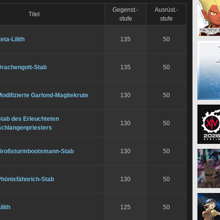
Gegenst.-
Ausrüst.-
Titel
stufe
stufe
eta-Lilith
135
50
Drachengott-Stab
135
50
odifizierte Garlond-Magitekrute
130
50
tab des Erleuchteten
130
50
Schlangenpriesters
Großsturmbootsmann-Stab
130
50
Phönixfähnrich-Stab
130
50
ilith
125
50