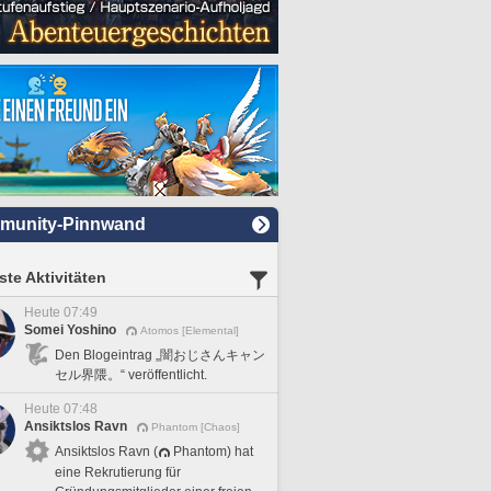
munity-Pinnwand
te Aktivitäten
Heute 07:49
Somei Yoshino
Atomos [Elemental]
Den Blogeintrag „闇おじさんキャン
セル界隈。“ veröffentlicht.
Heute 07:48
Ansiktslos Ravn
Phantom [Chaos]
Ansiktslos Ravn (
Phantom) hat
eine Rekrutierung für