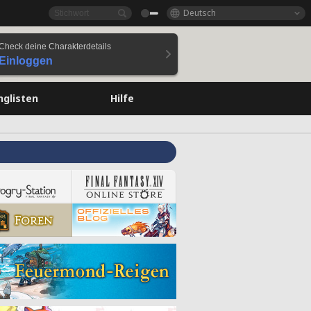
Deutsch
Check deine Charakterdetails
Einloggen
nglisten
Hilfe