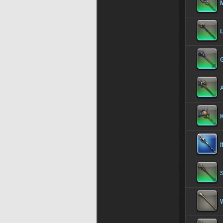
M
L
I