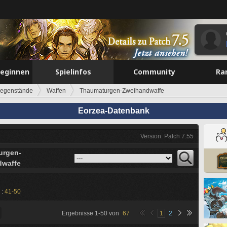
beginnen
Spielinfos
Community
Ra
egenstände
Waffen
Thaumaturgen-Zweihandwaffe
Eorzea-Datenbank
Version: Patch 7.55
urgen-
dwaffe
 :
41-50
Ergebnisse
1
-
50
von
67
1
2