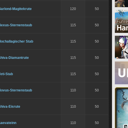
Garlond-Magitekrute
120
50
Nexus-Sternenstaub
115
50
Hochallagischer Stab
115
50
Shiva-Diamantrute
115
50
eti-Stab
115
50
Novus-Sternenstaub
110
50
hiva-Eisrute
110
50
Laevateinn
110
50