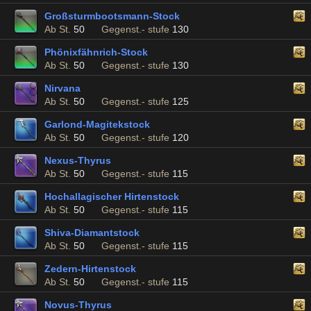
Großsturmbootsmann-Stock
Ab St.
50
Gegenst.- stufe
130
Phönixfähnrich-Stock
Ab St.
50
Gegenst.- stufe
130
Nirvana
Ab St.
50
Gegenst.- stufe
125
Garlond-Magitekstock
Ab St.
50
Gegenst.- stufe
120
Nexus-Thyrus
Ab St.
50
Gegenst.- stufe
115
Hochallagischer Hirtenstock
Ab St.
50
Gegenst.- stufe
115
Shiva-Diamantstock
Ab St.
50
Gegenst.- stufe
115
Zedern-Hirtenstock
Ab St.
50
Gegenst.- stufe
115
Novus-Thyrus