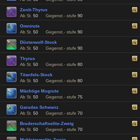
Zenit-Thyrus
Ab St.
50
Gegenst.- stufe
90
Omnirute
Ab St.
50
Gegenst.- stufe
90
Düsterwolf-Stock
Ab St.
50
Gegenst.- stufe
90
Thyrus
Ab St.
50
Gegenst.- stufe
80
Titanfels-Stock
Ab St.
50
Gegenst.- stufe
80
Mächtige Mogrute
Ab St.
50
Gegenst.- stufe
75
Garudas Schwanz
Ab St.
50
Gegenst.- stufe
70
Bruderschaftselite-Zweig
Ab St.
50
Gegenst.- stufe
70
Mahlstromelite-Zweig