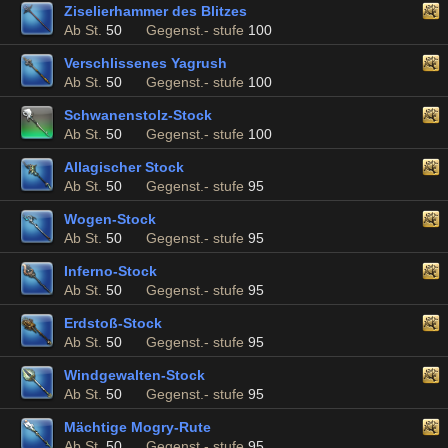
Ziselierhammer des Blitzes
Ab St.
50
Gegenst.- stufe
100
Verschlissenes Yagrush
Ab St.
50
Gegenst.- stufe
100
Schwanenstolz-Stock
Ab St.
50
Gegenst.- stufe
100
Allagischer Stock
Ab St.
50
Gegenst.- stufe
95
Wogen-Stock
Ab St.
50
Gegenst.- stufe
95
Inferno-Stock
Ab St.
50
Gegenst.- stufe
95
Erdstoß-Stock
Ab St.
50
Gegenst.- stufe
95
Windgewalten-Stock
Ab St.
50
Gegenst.- stufe
95
Mächtige Mogry-Rute
Ab St.
50
Gegenst.- stufe
95