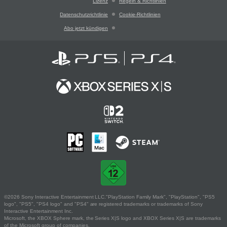
Lizenz
Regeln & Richtlinien
Datenschutzrichtlinie
Cookie-Richtlinien
Abo jetzt kündigen
©2026 Sony Interactive Entertainment LLC."PlayStation Family Mark", "PlayStation", "PS5
logo", "PS5", "PS4 logo" and "PS4" are registered trademarks or trademarks of Sony
Interactive Entertainment Inc.
Microsoft, the XBOX Sphere mark, the Series X|S logo and XBOX Series X|S are trademarks
of the Microsoft group of companies.