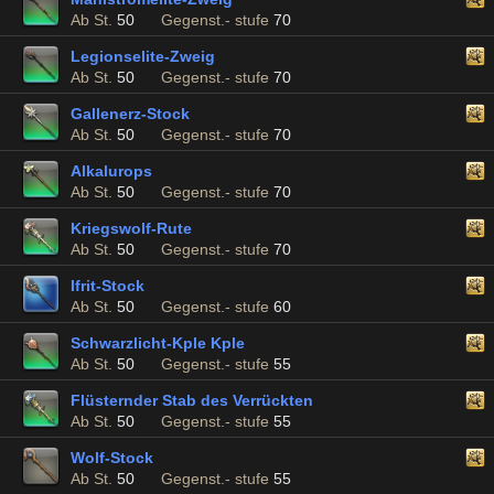
Ab St.
50
Gegenst.- stufe
70
Legionselite-Zweig
Ab St.
50
Gegenst.- stufe
70
Gallenerz-Stock
Ab St.
50
Gegenst.- stufe
70
Alkalurops
Ab St.
50
Gegenst.- stufe
70
Kriegswolf-Rute
Ab St.
50
Gegenst.- stufe
70
Ifrit-Stock
Ab St.
50
Gegenst.- stufe
60
Schwarzlicht-Kple Kple
Ab St.
50
Gegenst.- stufe
55
Flüsternder Stab des Verrückten
Ab St.
50
Gegenst.- stufe
55
Wolf-Stock
Ab St.
50
Gegenst.- stufe
55