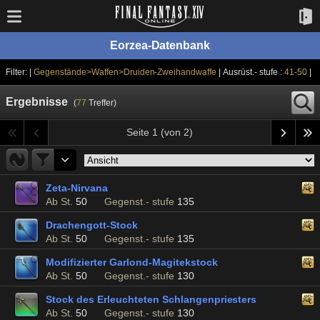
Eorzea-Datenbank
Filter: |
Gegenstände>Waffen>Druiden-Zweihandwaffe
| Ausrüst.- stufe :
41-50
|
Ergebnisse
(
77
Treffer)
Seite 1 (von 2)
Zeta-Nirvana
Ab St.
50
Gegenst.- stufe
135
Drachengott-Stock
Ab St.
50
Gegenst.- stufe
135
Modifizierter Garlond-Magitekstock
Ab St.
50
Gegenst.- stufe
130
Stock des Erleuchteten Schlangenpriesters
Ab St.
50
Gegenst.- stufe
130