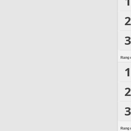
1
2
3
Rang d
1
2
3
Rang d