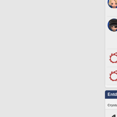
Ent
Crysta