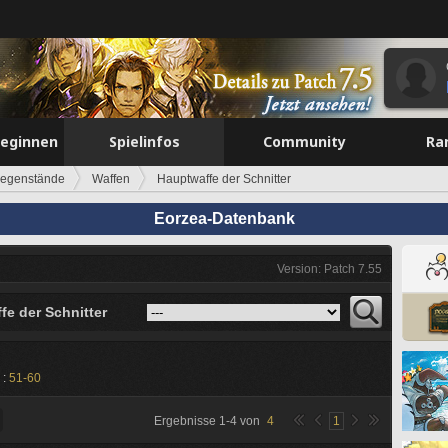
beginnen
Spielinfos
Community
Ra
egenstände
Waffen
Hauptwaffe der Schnitter
Eorzea-Datenbank
Version: Patch 7.55
fe der Schnitter
 :
51-60
Ergebnisse
1
-
4
von
4
1