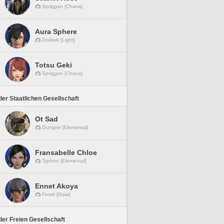
Spriggan [Chaos]
Aura Sphere
Zodiark [Light]
Totsu Geki
Spriggan [Chaos]
er Staatlichen Gesellschaft
Ot Sad
Gungnir [Elemental]
Fransabelle Chloe
Typhon [Elemental]
Ennet Akoya
Fenrir [Gaia]
er Freien Gesellschaft