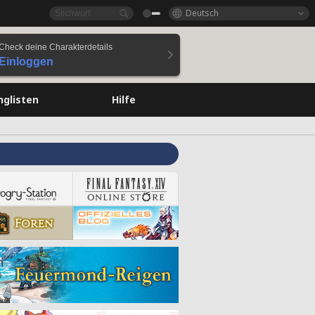
Deutsch
Check deine Charakterdetails
Einloggen
nglisten
Hilfe