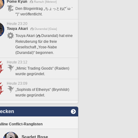
Pome Kyun
Ramuh [Meteor]
Den Blogeintrag „ちょっとね(*´ω｀
*)“ veröffentlicht.
Heute 23:20
Touya Akari
Durandal [Gaia]
Touya Akari (
Durandal) hat eine
Rekrutierung für die freie
Gesellschaft „Yose-Nabe
(Durandal)“ begonnen.
Heute 23:12
„Mimic Trading Goods“ (Raiden)
wurde gegründet.
Heute 23:09
„Sophists of Etheirys“ (Brynhildr)
wurde gegründet.
decken
lline Conflict-Ranglisten
Scarlet Rose