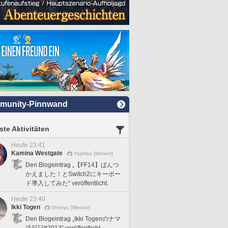
munity-Pinnwand
te Aktivitäten
Heute 23:41
Kamina Westgate
Yojimbo [Meteor]
Den Blogeintrag „【FF14】ぱんつ
かえました！とSwitch2にキーボー
ド導入してみた“ veröffentlicht.
Heute 23:40
Ikki Togen
Shinryu [Meteor]
Den Blogeintrag „Ikki Togenのナマ
活日記#2013“ veröffentlicht.