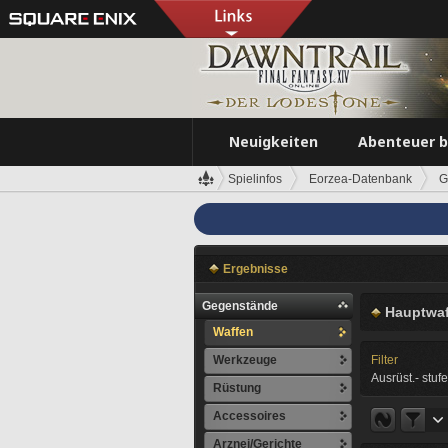
Neuigkeiten
Abenteuer 
Spielinfos
Eorzea-Datenbank
G
Ergebnisse
Gegenstände
Hauptwaf
Waffen
Werkzeuge
Filter
Ausrüst.- stufe
Rüstung
Accessoires
Arznei/Gerichte