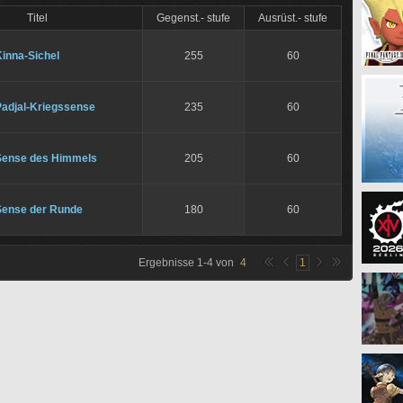
Titel
Gegenst.- stufe
Ausrüst.- stufe
inna-Sichel
255
60
Padjal-Kriegssense
235
60
Sense des Himmels
205
60
Sense der Runde
180
60
Ergebnisse
1
-
4
von
4
1