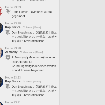
Heute 23:33
„Pale Horse“ (Leviathan) wurde
gegründet.
Heute 23:28
Kapi Toxica
Anima [Mana]
Den Blogeintrag „【初絶歓迎】絶エ
デン攻略固定メンバー募集！23時〜
1時 週4〜6“ veröffentlicht.
Heute 23:28
Ai Moony
Masamune [Mana]
Ai Moony (
Masamune) hat eine
Rekrutierung für
Gründungsmitglieder eines Welten-
Kontaktkreises begonnen.
Heute 23:23
Kapi Toxica
Anima [Mana]
Den Blogeintrag „【初絶歓迎】絶エ
デン攻略固定メンバー募集！23時〜
1時 週4〜6“ veröffentlicht.
Heute 23:21