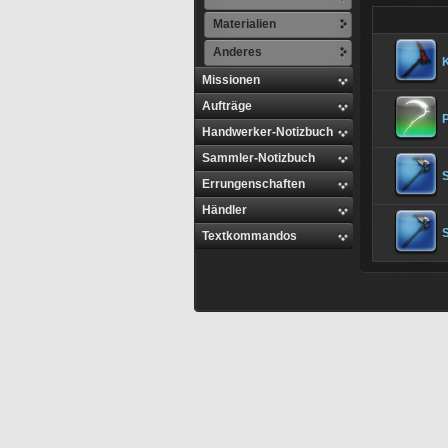
Materialien
Anderes
K
Missionen
Aufträge
Handwerker-Notizbuch
Sammler-Notizbuch
Errungenschaften
Händler
Textkommandos