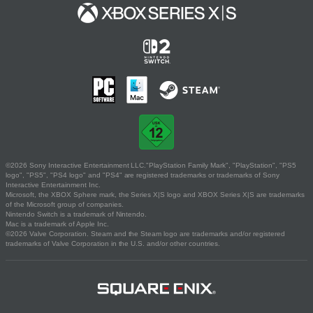
©2026 Sony Interactive Entertainment LLC."PlayStation Family Mark", "PlayStation", "PS5
logo", "PS5", "PS4 logo" and "PS4" are registered trademarks or trademarks of Sony
Interactive Entertainment Inc.
Microsoft, the XBOX Sphere mark, the Series X|S logo and XBOX Series X|S are trademarks
of the Microsoft group of companies.
Nintendo Switch is a trademark of Nintendo.
Mac is a trademark of Apple Inc.
©2026 Valve Corporation. Steam and the Steam logo are trademarks and/or registered
trademarks of Valve Corporation in the U.S. and/or other countries.