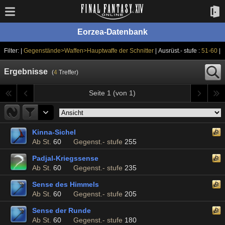
Eorzea-Datenbank
Filter: |
Gegenstände>Waffen>Hauptwaffe der Schnitter
| Ausrüst.- stufe :
51-60
|
Ergebnisse
(
4
Treffer)
Seite 1 (von 1)
Kinna-Sichel
Ab St.
60
Gegenst.- stufe
255
Padjal-Kriegssense
Ab St.
60
Gegenst.- stufe
235
Sense des Himmels
Ab St.
60
Gegenst.- stufe
205
Sense der Runde
Ab St.
60
Gegenst.- stufe
180