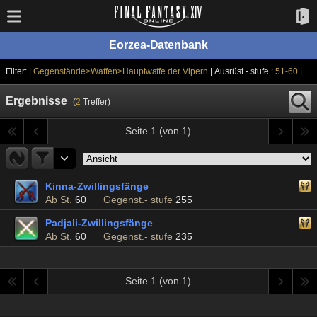
Eorzea-Datenbank
Filter: |
Gegenstände>Waffen>Hauptwaffe der Vipern
| Ausrüst.- stufe :
51-60
|
Ergebnisse
(
2
Treffer)
Seite 1 (von 1)
Kinna-Zwillingsfänge
Ab St.
60
Gegenst.- stufe
255
Padjali-Zwillingsfänge
Ab St.
60
Gegenst.- stufe
235
Seite 1 (von 1)