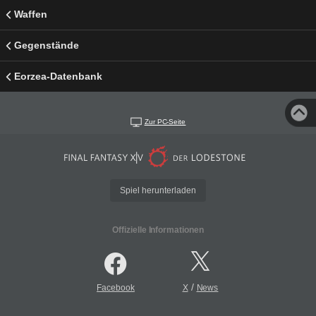
Waffen
Gegenstände
Eorzea-Datenbank
Zur PC-Seite
Spiel herunterladen
Offizielle Informationen
/
Facebook
X
News