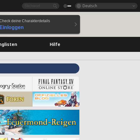
Deutsch
Check deine Charakterdetails
Einloggen
nglisten
Hilfe