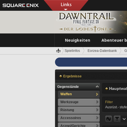
Neuigkeiten
Abenteuer 
Spielinfos
Eorzea-Datenbank
G
Ergebnisse
Gegenstände
Hauptwaf
Waffen
Werkzeuge
Filter
Ausrüst.- stufe
Rüstung
Accessoires
Arznei/Gerichte