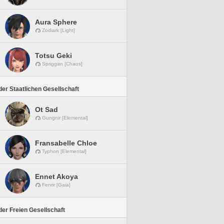
Aura Sphere
Zodiark [Light]
Totsu Geki
Spriggan [Chaos]
er Staatlichen Gesellschaft
Ot Sad
Gungnir [Elemental]
Fransabelle Chloe
Typhon [Elemental]
Ennet Akoya
Fenrir [Gaia]
er Freien Gesellschaft