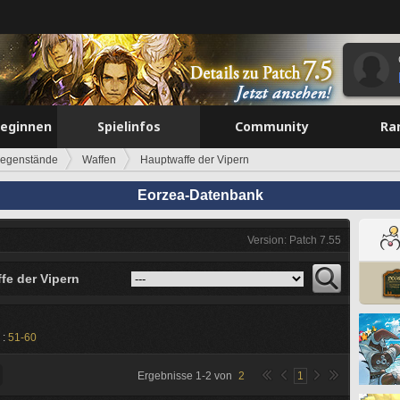
beginnen
Spielinfos
Community
Ra
egenstände
Waffen
Hauptwaffe der Vipern
Eorzea-Datenbank
Version: Patch 7.55
fe der Vipern
 :
51-60
Ergebnisse
1
-
2
von
2
1