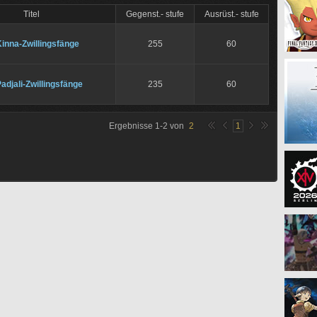
Titel
Gegenst.- stufe
Ausrüst.- stufe
inna-Zwillingsfänge
255
60
adjali-Zwillingsfänge
235
60
Ergebnisse
1
-
2
von
2
1