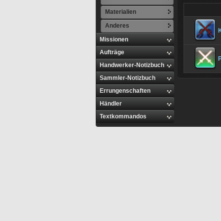
Materialien
Anderes
K
Missionen
Aufträge
P
Handwerker-Notizbuch
Sammler-Notizbuch
Errungenschaften
Händler
Textkommandos