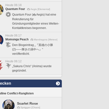
Heute 06:18
Quantum Four
Aegis [Elemental]
Quantum Four (
Aegis) hat eine
Rekrutierung für
Gründungsmitglieder eines Welten-
Kontaktkreises begonnen.
Heute 06:17
Momonga Peach
Mandragora [Meteor]
Den Blogeintrag „『英雄の小隊
(2)――輝きの渦中へ』“
veröffentlicht.
Heute 06:12
„Sakura Chris“ (Anima) wurde
gegründet.
decken
lline Conflict-Ranglisten
Scarlet Rose
Spriggan [Chaos]