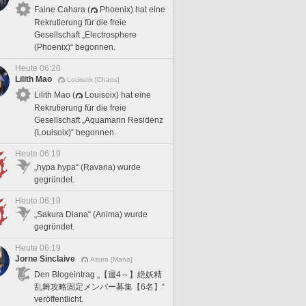
Faine Cahara (
Phoenix) hat eine
Rekrutierung für die freie
Gesellschaft „Electrosphere
(Phoenix)“ begonnen.
Heute 06:20
Lilith Mao
Louisoix [Chaos]
Lilith Mao (
Louisoix) hat eine
Rekrutierung für die freie
Gesellschaft „Aquamarin Residenz
(Louisoix)“ begonnen.
Heute 06:19
„hypa hypa“ (Ravana) wurde
gegründet.
Heute 06:19
„Sakura Diana“ (Anima) wurde
gegründet.
Heute 06:19
Jorne Sinclaive
Asura [Mana]
Den Blogeintrag „【週4～】絶妖精
乱舞攻略固定メンバー募集【6名】“
veröffentlicht.