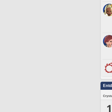
Ent
Crysta
1