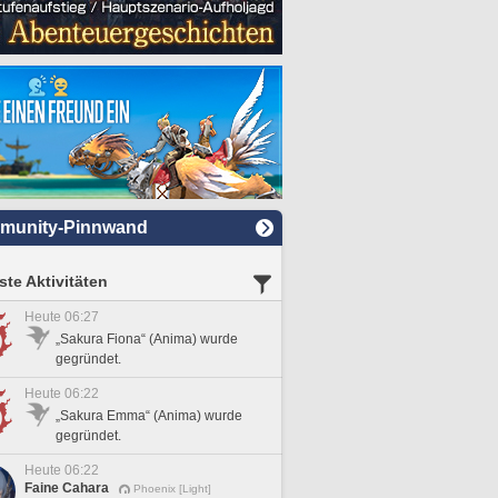
munity-Pinnwand
te Aktivitäten
Heute 06:27
„Sakura Fiona“ (Anima) wurde
gegründet.
Heute 06:22
„Sakura Emma“ (Anima) wurde
gegründet.
Heute 06:22
Faine Cahara
Phoenix [Light]