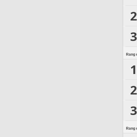
2
3
Rang d
1
2
3
Rang d