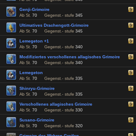
Genji-Grimoire
Ab St.
70
Gegenst.- stufe
345
Ultimatives Drachengott-Grimoire
Ab St.
70
Gegenst.- stufe
345
Lemegeton +1
Ab St.
70
Gegenst.- stufe
340
Modifiziertes verschollenes allagisches Grimoire
Ab St.
70
Gegenst.- stufe
340
Lemegeton
Ab St.
70
Gegenst.- stufe
335
Shinryu-Grimoire
Ab St.
70
Gegenst.- stufe
335
Verschollenes allagisches Grimoire
Ab St.
70
Gegenst.- stufe
330
Susano-Grimoire
Ab St.
70
Gegenst.- stufe
320
Grimoire des Wahren Greifen