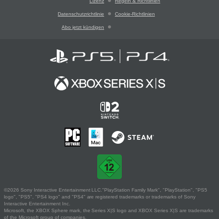
Lizenz
Regeln & Richtlinien
Datenschutzrichtlinie
Cookie-Richtlinien
Abo jetzt kündigen
©2026 Sony Interactive Entertainment LLC."PlayStation Family Mark", "PlayStation", "PS5
logo", "PS5", "PS4 logo" and "PS4" are registered trademarks or trademarks of Sony
Interactive Entertainment Inc.
Microsoft, the XBOX Sphere mark, the Series X|S logo and XBOX Series X|S are trademarks
of the Microsoft group of companies.