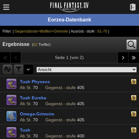
Eorzea-Datenbank
Filter: |
Gegenstände>Waffen>Grimoire
| Ausrüst.- stufe :
61-70
|
Ergebnisse
(
62
Treffer)
Seite 1 (von 2)
Tuah Physeos
Ab St.
70
Gegenst.- stufe
405
Tuah Eureka
Ab St.
70
Gegenst.- stufe
405
Omega-Grimoire
Ab St.
70
Gegenst.- stufe
405
Tuah
Ab St.
70
Gegenst.- stufe
400