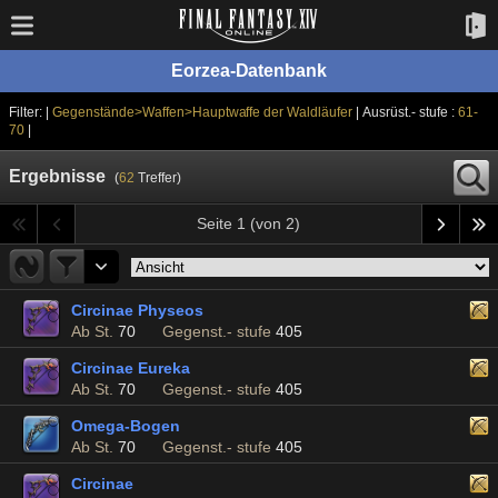
Eorzea-Datenbank
Filter: |
Gegenstände>Waffen>Hauptwaffe der Waldläufer
| Ausrüst.- stufe :
61-
70
|
Ergebnisse
(
62
Treffer)
Seite 1 (von 2)
Circinae Physeos
Ab St.
70
Gegenst.- stufe
405
Circinae Eureka
Ab St.
70
Gegenst.- stufe
405
Omega-Bogen
Ab St.
70
Gegenst.- stufe
405
Circinae