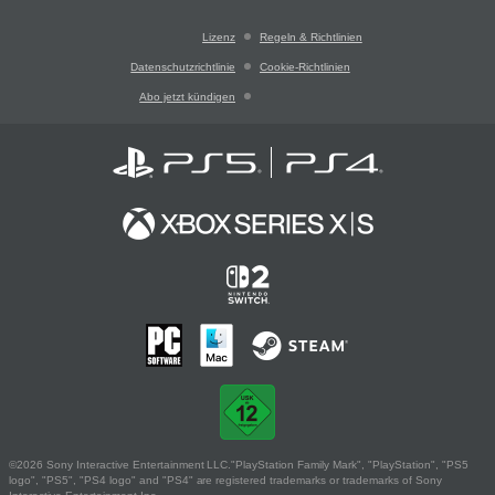
Lizenz
Regeln & Richtlinien
Datenschutzrichtlinie
Cookie-Richtlinien
Abo jetzt kündigen
©2026 Sony Interactive Entertainment LLC."PlayStation Family Mark", "PlayStation", "PS5
logo", "PS5", "PS4 logo" and "PS4" are registered trademarks or trademarks of Sony