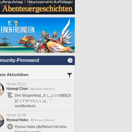
munity-Pinnwand
te Aktivitäten
Heute 00:12
Hanegi Chan
Belias [Meteor]
Den Blogeintrag „久しぶりの惚気日
記ってやつらしいよ。“
veröffentlicht.
Heute 00:09
Ryusui Haku
Belias [Meteor]
Ryusui Haku (
Belias) hat eine