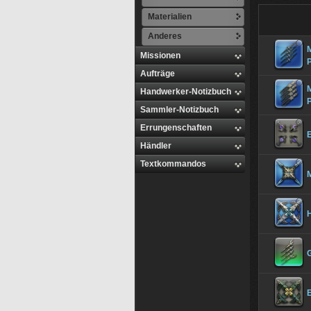
Materialien
Anderes
Missionen
Aufträge
M
Handwerker-Notizbuch
Sammler-Notizbuch
Errungenschaften
Händler
Textkommandos
M
G
E