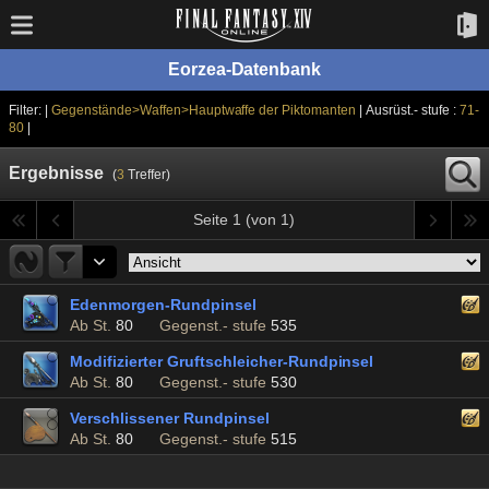
Eorzea-Datenbank
Filter: |
Gegenstände>Waffen>Hauptwaffe der Piktomanten
| Ausrüst.- stufe :
71-
80
|
Ergebnisse
(
3
Treffer)
Seite 1 (von 1)
Edenmorgen-Rundpinsel
Ab St.
80
Gegenst.- stufe
535
Modifizierter Gruftschleicher-Rundpinsel
Ab St.
80
Gegenst.- stufe
530
Verschlissener Rundpinsel
Ab St.
80
Gegenst.- stufe
515