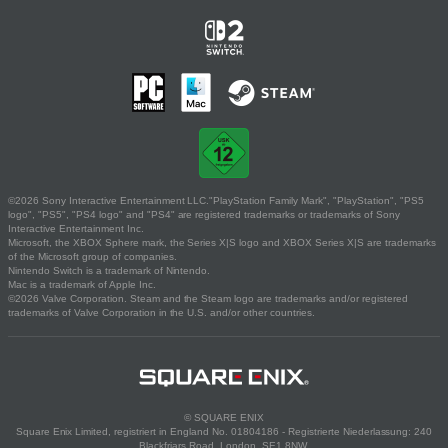
©2026 Sony Interactive Entertainment LLC."PlayStation Family Mark", "PlayStation", "PS5
logo", "PS5", "PS4 logo" and "PS4" are registered trademarks or trademarks of Sony
Interactive Entertainment Inc.
Microsoft, the XBOX Sphere mark, the Series X|S logo and XBOX Series X|S are trademarks
of the Microsoft group of companies.
Nintendo Switch is a trademark of Nintendo.
Mac is a trademark of Apple Inc.
©2026 Valve Corporation. Steam and the Steam logo are trademarks and/or registered
trademarks of Valve Corporation in the U.S. and/or other countries.
© SQUARE ENIX
Square Enix Limited, registriert in England No. 01804186 - Registrierte Niederlassung: 240
Blackfriars Road, London, SE1 8NW.