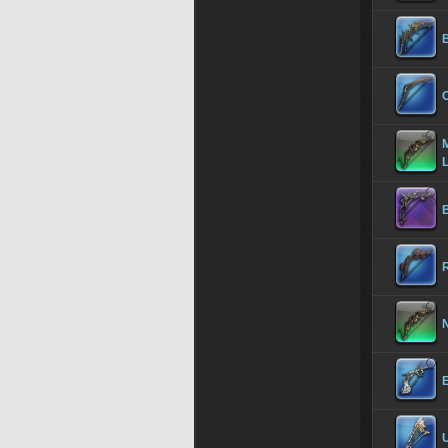
M
B
U