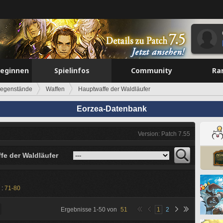
beginnen
Spielinfos
Community
Ra
egenstände
Waffen
Hauptwaffe der Waldläufer
Eorzea-Datenbank
Version: Patch 7.55
fe der Waldläufer
 :
71-80
Ergebnisse
1
-
50
von
51
1
2