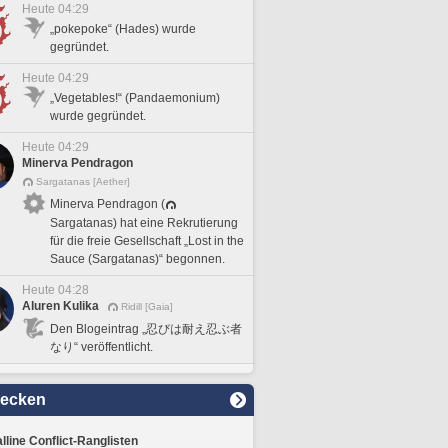
Heute 04:29
„pokepoke“ (Hades) wurde
gegründet.
Heute 04:29
„Vegetables!“ (Pandaemonium)
wurde gegründet.
Heute 04:29
Minerva Pendragon
Sargatanas [Aether]
Minerva Pendragon (
Sargatanas) hat eine Rekrutierung
für die freie Gesellschaft „Lost in the
Sauce (Sargatanas)“ begonnen.
Heute 04:28
Aluren Kulika
Ridill [Gaia]
Den Blogeintrag „忍びは耐え忍ぶ者
なり“ veröffentlicht.
decken
lline Conflict-Ranglisten