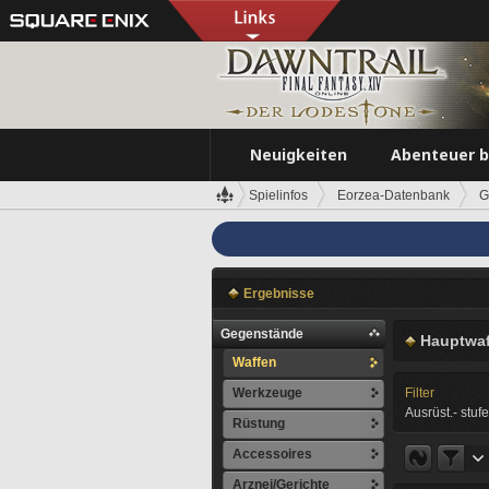
Neuigkeiten
Abenteuer 
Spielinfos
Eorzea-Datenbank
G
Ergebnisse
Gegenstände
Hauptwaf
Waffen
Werkzeuge
Filter
Ausrüst.- stufe
Rüstung
Accessoires
Arznei/Gerichte