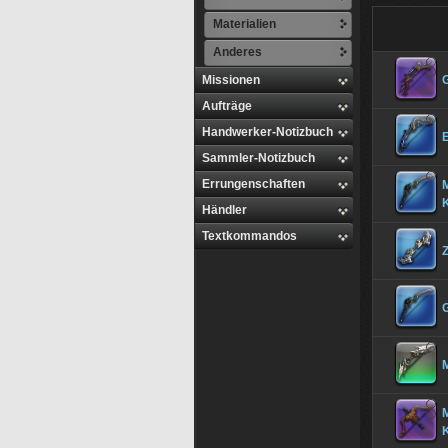
Materialien
Anderes
Missionen
Aufträge
Handwerker-Notizbuch
Sammler-Notizbuch
Errungenschaften
M
Händler
Textkommandos
M