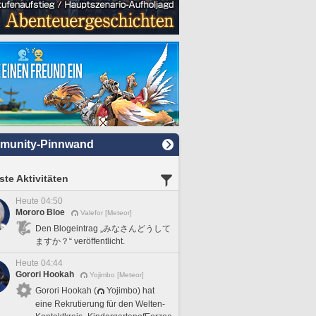
munity-Pinnwand
te Aktivitäten
Heute 04:50
Mororo Bloe
Valefor [Meteor]
Den Blogeintrag „みなさんどうして
ますか？“ veröffentlicht.
Heute 04:44
Gorori Hookah
Yojimbo [Meteor]
Gorori Hookah (
Yojimbo) hat
eine Rekrutierung für den Welten-