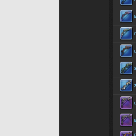
M
B
B