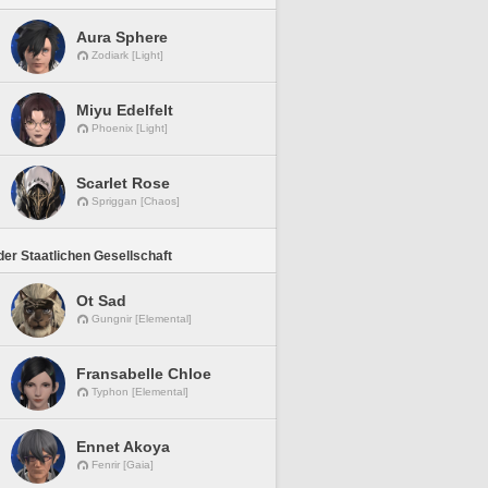
Aura Sphere
Zodiark [Light]
Miyu Edelfelt
Phoenix [Light]
Scarlet Rose
Spriggan [Chaos]
er Staatlichen Gesellschaft
Ot Sad
Gungnir [Elemental]
Fransabelle Chloe
Typhon [Elemental]
Ennet Akoya
Fenrir [Gaia]