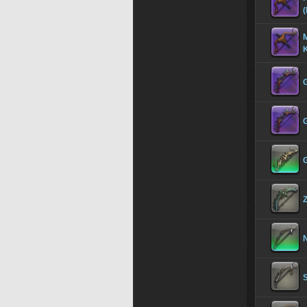
(
M
G
G