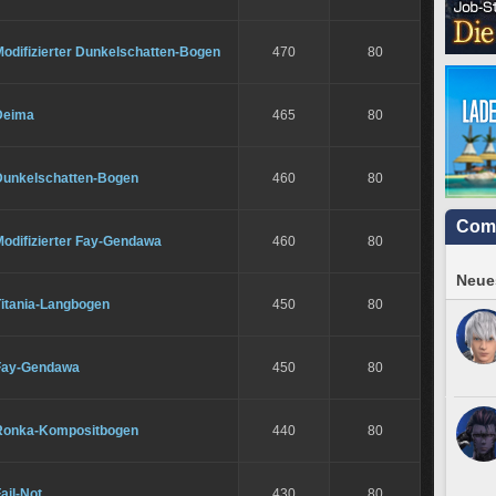
Modifizierter Dunkelschatten-Bogen
470
80
Deima
465
80
Dunkelschatten-Bogen
460
80
Com
Modifizierter Fay-Gendawa
460
80
Neues
Titania-Langbogen
450
80
Fay-Gendawa
450
80
Ronka-Kompositbogen
440
80
ail-Not
430
80