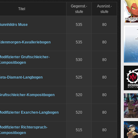
Gegenst.-
Ausrüst.-
Titel
stufe
stufe
Gunnhildrs Muse
535
80
Edenmorgen-Kavalleriebogen
535
80
odifizierter Gruftschleicher-
530
80
Kompositbogen
Zeta-Diamant-Langbogen
525
80
Gruftschleicher-Kompositbogen
520
80
Modifizierter Exarchen-Langbogen
520
80
odifizierter Richterspruch-
515
80
Kompositbogen