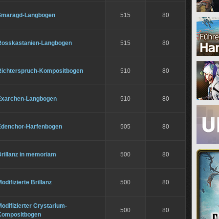
Smaragd-Langbogen
515
80
Rosskastanien-Langbogen
515
80
Richterspruch-Kompositbogen
510
80
Exarchen-Langbogen
510
80
Edenchor-Harfenbogen
505
80
Brillanz in memoriam
500
80
odifizierte Brillanz
500
80
odifizierter Crystarium-
500
80
Kompositbogen