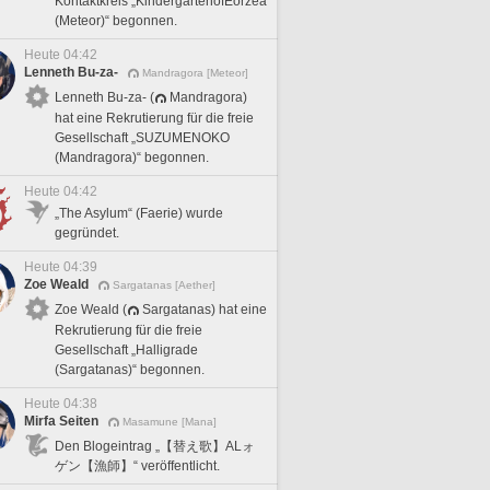
Kontaktkreis „KindergartenofEorzea
(Meteor)“ begonnen.
Heute 04:42
Lenneth Bu-za-
Mandragora [Meteor]
Lenneth Bu-za- (
Mandragora)
hat eine Rekrutierung für die freie
Gesellschaft „SUZUMENOKO
(Mandragora)“ begonnen.
Heute 04:42
„The Asylum“ (Faerie) wurde
gegründet.
Heute 04:39
Zoe Weald
Sargatanas [Aether]
Zoe Weald (
Sargatanas) hat eine
Rekrutierung für die freie
Gesellschaft „Halligrade
(Sargatanas)“ begonnen.
Heute 04:38
Mirfa Seiten
Masamune [Mana]
Den Blogeintrag „【替え歌】ALォ
ゲン【漁師】“ veröffentlicht.