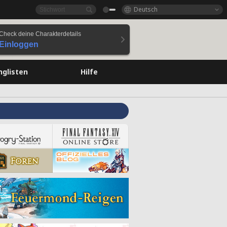
Deutsch
Check deine Charakterdetails
Einloggen
nglisten
Hilfe