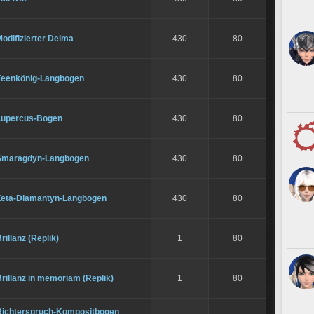
odifizierter Deima
430
80
Feenkönig-Langbogen
430
80
Lupercus-Bogen
430
80
Smaragdyn-Langbogen
430
80
Zeta-Diamantyn-Langbogen
430
80
rillanz (Replik)
1
80
rillanz in memoriam (Replik)
1
80
Richterspruch-Kompositbogen