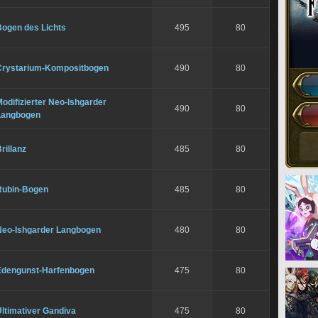
Bogen des Lichts
495
80
Crystarium-Kompositbogen
490
80
odifizierter Neo-Ishgarder
490
80
Langbogen
rillanz
485
80
Rubin-Bogen
485
80
Neo-Ishgarder Langbogen
480
80
Edengunst-Harfenbogen
475
80
ltimativer Gandiva
475
80