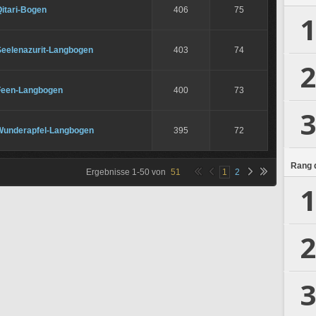
itari-Bogen
406
75
1
Seelenazurit-Langbogen
403
74
2
Feen-Langbogen
400
73
3
Wunderapfel-Langbogen
395
72
Rang d
Ergebnisse
1
-
50
von
51
1
2
1
2
3