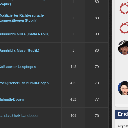
1
80
Replik)
odifizierter Richterspruch-
1
80
Kompositbogen (Replik)
unnhildrs Muse (matte Replik)
1
80
unnhildrs Muse (Replik)
1
80
Geläuterter Langbogen
418
79
Zwergischer Edelmithril-Bogen
415
78
Nabaath-Bogen
412
77
Ent
Sandteakholz-Langbogen
409
76
Crysta