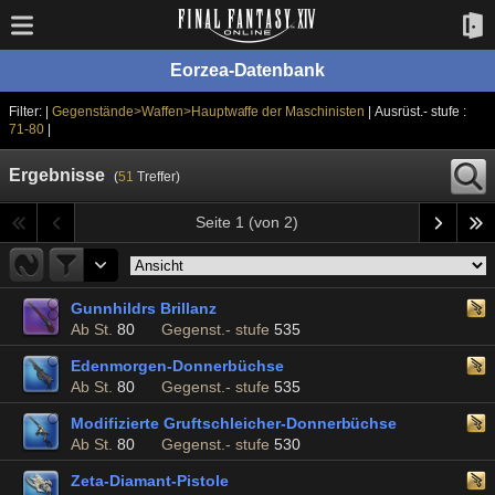
Eorzea-Datenbank
Filter: |
Gegenstände>Waffen>Hauptwaffe der Maschinisten
| Ausrüst.- stufe :
71-80
|
Ergebnisse
(
51
Treffer)
Seite 1 (von 2)
Gunnhildrs Brillanz
Ab St.
80
Gegenst.- stufe
535
Edenmorgen-Donnerbüchse
Ab St.
80
Gegenst.- stufe
535
Modifizierte Gruftschleicher-Donnerbüchse
Ab St.
80
Gegenst.- stufe
530
Zeta-Diamant-Pistole