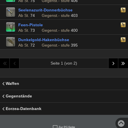
Ab St.
75
Gegenst.- stufe
406
Seelenazurit-Donnerbüchse
Ab St.
74
Gegenst.- stufe
403
Feen-Pistole
Ab St.
73
Gegenst.- stufe
400
Dunkelgold-Hakenbüchse
Ab St.
72
Gegenst.- stufe
395
Seite 1 (von 2)
Waffen
Gegenstände
Eorzea-Datenbank
Zur PC-Seite