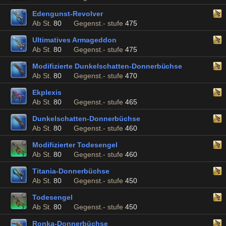
Edengunst-Revolver
Ab St.
80
Gegenst.- stufe
475
Ultimatives Armageddon
Ab St.
80
Gegenst.- stufe
475
Modifizierte Dunkelschatten-Donnerbüchse
Ab St.
80
Gegenst.- stufe
470
Ekplexis
Ab St.
80
Gegenst.- stufe
465
Dunkelschatten-Donnerbüchse
Ab St.
80
Gegenst.- stufe
460
Modifizierter Todesengel
Ab St.
80
Gegenst.- stufe
460
Titania-Donnerbüchse
Ab St.
80
Gegenst.- stufe
450
Todesengel
Ab St.
80
Gegenst.- stufe
450
Ronka-Donnerbüchse