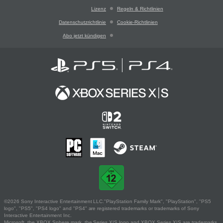
Lizenz
Regeln & Richtlinien
Datenschutzrichtlinie
Cookie-Richtlinien
Abo jetzt kündigen
©2026 Sony Interactive Entertainment LLC."PlayStation Family Mark", "PlayStation", "PS5
logo", "PS5", "PS4 logo" and "PS4" are registered trademarks or trademarks of Sony
Interactive Entertainment Inc.
Microsoft, the XBOX Sphere mark, the Series X|S logo and XBOX Series X|S are trademarks