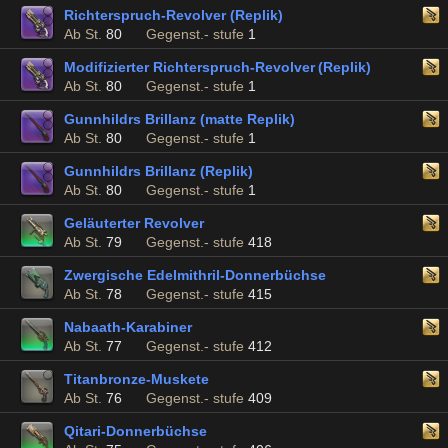
Richterspruch-Revolver (Replik)
Ab St.
80
Gegenst.- stufe
1
Modifizierter Richterspruch-Revolver (Replik)
Ab St.
80
Gegenst.- stufe
1
Gunnhildrs Brillanz (matte Replik)
Ab St.
80
Gegenst.- stufe
1
Gunnhildrs Brillanz (Replik)
Ab St.
80
Gegenst.- stufe
1
Geläuterter Revolver
Ab St.
79
Gegenst.- stufe
418
Zwergische Edelmithril-Donnerbüchse
Ab St.
78
Gegenst.- stufe
415
Nabaath-Karabiner
Ab St.
77
Gegenst.- stufe
412
Titanbronze-Muskete
Ab St.
76
Gegenst.- stufe
409
Qitari-Donnerbüchse