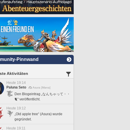
munity-Pinnwand
te Aktivitäten
Heute 19:14
Paluna Seto
Asura [Mana]
Den Blogeintrag „なんちゃって・・
🐈“ veröffentlicht.
Heute 19:12
„Old apple tree“ (Asura) wurde
gegründet.
Heute 19:11