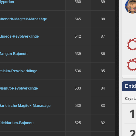
Hyperion
560
89
Chondrit-Magitek-Manasäge
545
88
Ktiseos-Revolverklinge
542
87
Mangan-Bajonett
539
86
Palaka-Revolverklinge
536
85
Ent
Bismut-Revolverklinge
533
84
Crysta
Garleische Magitek-Manasäge
530
83
1
Edeldurium-Bajonett
525
82
2