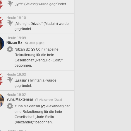
„jyrfs“ (Valefor) wurde gegründet.
Heute 19:10
„Midnight Drizzle“ (Maduin) wurde
gegründet.
Heute 19:09
Nitzan Bz
Odin [Light]
Nitzan Bz (
Odin) hat eine
Rekrutierung für die freie
Gesellschaft „Penguild (Odin)“
begonnen.
Heute 19:03
„Erasia“ (Twintania) wurde
gegründet.
Heute 19:02
Yuha Maxtensai
Alexander [Gaia]
Yuha Maxtensai (
Alexander) hat
eine Rekrutierung für die freie
Gesellschaft „Jade Stella
(Alexander)“ begonnen.