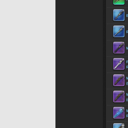
R
M
F
R
M
(
M
(
M
R