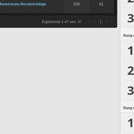
Monstrorum-Revolverklinge
520
81
3
Ergebnisse
1
-
47
von
47
1
Rang d
1
2
3
Rang d
1