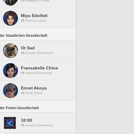
Spriggan [Chaos]
Miyu Edelfelt
Phoenix [Light]
er Staatlichen Gesellschaft
Ot Sad
Gungnir [Elemental]
Fransabelle Chloe
Typhon [Elemental]
Ennet Akoya
Fenrir [Gaia]
er Freien Gesellschaft
10:00
Gungnir [Elemental]