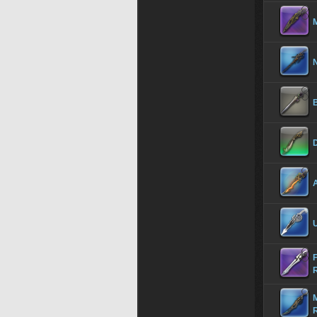
M
N
F