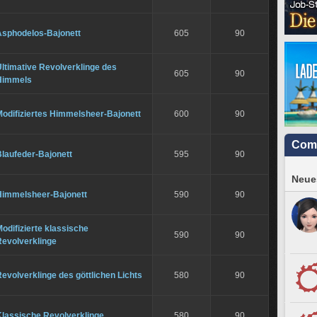
Asphodelos-Bajonett
605
90
ltimative Revolverklinge des
605
90
Himmels
Modifiziertes Himmelsheer-Bajonett
600
90
Com
laufeder-Bajonett
595
90
Neues
Himmelsheer-Bajonett
590
90
odifizierte klassische
590
90
Revolverklinge
evolverklinge des göttlichen Lichts
580
90
Klassische Revolverklinge
580
90