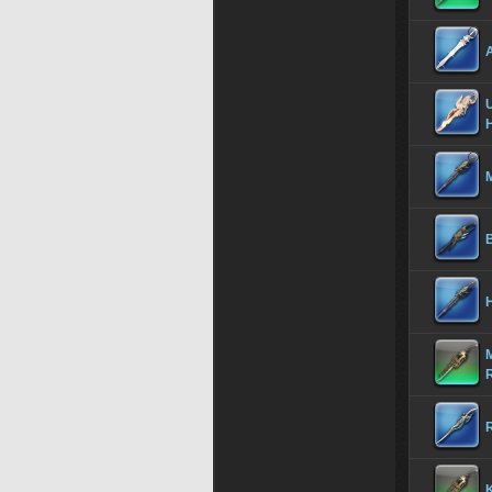
U
B
M
R