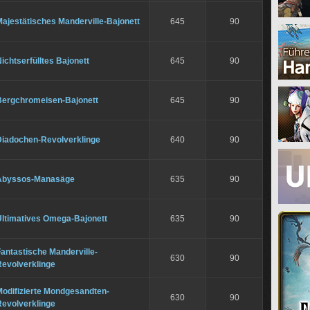
ajestätisches Manderville-Bajonett
645
90
ichtserfülltes Bajonett
645
90
Bergchromeisen-Bajonett
645
90
Diadochen-Revolverklinge
640
90
Abyssos-Manasäge
635
90
Ultimatives Omega-Bajonett
635
90
antastische Manderville-
630
90
Revolverklinge
Modifizierte Mondgesandten-
630
90
Revolverklinge