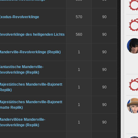
Exodus-Revolverklinge
570
90
evolverklinge des heiligenden Lichts
560
90
anderville-Revolverklinge (Replik)
1
90
antastische Manderville-
1
90
evolverklinge (Replik)
ajestätisches Manderville-Bajonett
1
90
Replik)
ajestätisches Manderville-Bajonett
1
90
matte Replik)
andervillöse Manderville-
1
90
evolverklinge (Replik)