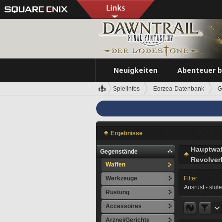
Neuigkeiten
Abenteuer 
Spielinfos
Eorzea-Datenbank
G
Ergebnisse
Hauptwaf
Gegenstände
Revolver
Waffen
Werkzeuge
Filter
Ausrüst.- stufe
Rüstung
Accessoires
Arznei/Gerichte