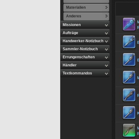
Materialien
Anderes
M
Missionen
Aufträge
Handwerker-Notizbuch
B
Sammler-Notizbuch
Errungenschaften
Händler
Textkommandos
M
R
M