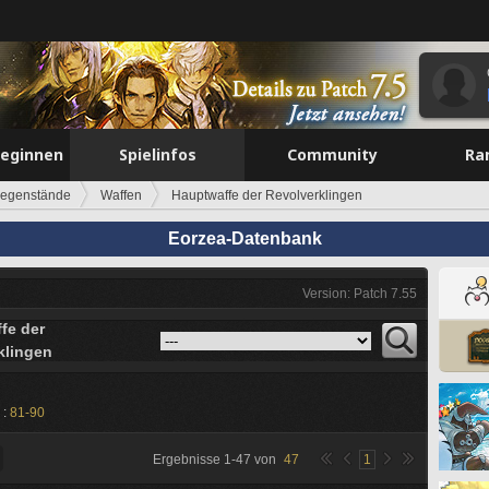
beginnen
Spielinfos
Community
Ra
egenstände
Waffen
Hauptwaffe der Revolverklingen
Eorzea-Datenbank
Version: Patch 7.55
fe der
klingen
 :
81-90
Ergebnisse
1
-
47
von
47
1