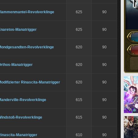
Flammenmantel-Revolverklinge
625
90
Enaretos-Manatrigger
625
90
Mondgesandten-Revolverklinge
620
90
Orthos-Manatrigger
620
90
odifizierter Rinascita-Manatrigger
620
90
anderville-Revolverklinge
615
90
Windstoß-Revolverklinge
615
90
Rinascita-Manatrigger
610
90