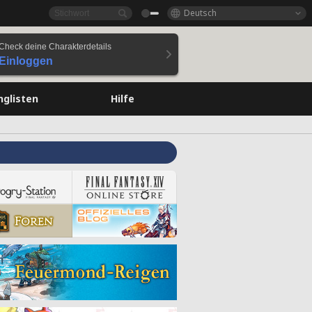
Deutsch
Check deine Charakterdetails
Einloggen
nglisten
Hilfe