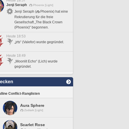
Heute 18:57
Jenji Seraph
Phoenix [Light]
Jenji Seraph (
Phoenix) hat eine
Rekrutierung für die freie
Gesellschaft „The Black Crown
(Phoenix)“ begonnen.
Heute 18:53
„jrts“ (Valefor) wurde gegründet.
Heute 18:49
„Moonlit Echo“ (Lich) wurde
gegründet.
decken
lline Conflict-Ranglisten
Aura Sphere
Zodiark [Light]
Scarlet Rose