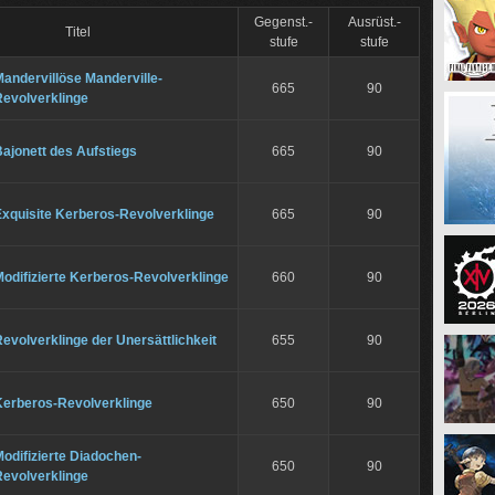
Gegenst.-
Ausrüst.-
Titel
stufe
stufe
andervillöse Manderville-
665
90
Revolverklinge
ajonett des Aufstiegs
665
90
Exquisite Kerberos-Revolverklinge
665
90
odifizierte Kerberos-Revolverklinge
660
90
evolverklinge der Unersättlichkeit
655
90
Kerberos-Revolverklinge
650
90
odifizierte Diadochen-
650
90
Revolverklinge