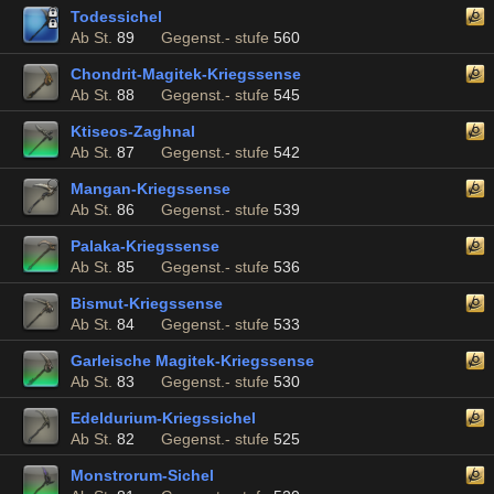
Todessichel
Ab St.
89
Gegenst.- stufe
560
Chondrit-Magitek-Kriegssense
Ab St.
88
Gegenst.- stufe
545
Ktiseos-Zaghnal
Ab St.
87
Gegenst.- stufe
542
Mangan-Kriegssense
Ab St.
86
Gegenst.- stufe
539
Palaka-Kriegssense
Ab St.
85
Gegenst.- stufe
536
Bismut-Kriegssense
Ab St.
84
Gegenst.- stufe
533
Garleische Magitek-Kriegssense
Ab St.
83
Gegenst.- stufe
530
Edeldurium-Kriegssichel
Ab St.
82
Gegenst.- stufe
525
Monstrorum-Sichel