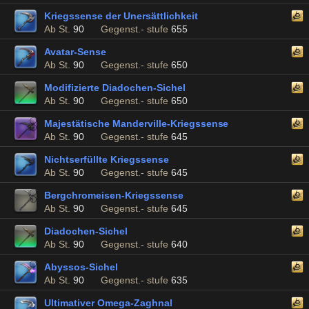
Kriegssense der Unersättlichkeit
Ab St.
90
Gegenst.- stufe
655
Avatar-Sense
Ab St.
90
Gegenst.- stufe
650
Modifizierte Diadochen-Sichel
Ab St.
90
Gegenst.- stufe
650
Majestätische Manderville-Kriegssense
Ab St.
90
Gegenst.- stufe
645
Nichtserfüllte Kriegssense
Ab St.
90
Gegenst.- stufe
645
Bergchromeisen-Kriegssense
Ab St.
90
Gegenst.- stufe
645
Diadochen-Sichel
Ab St.
90
Gegenst.- stufe
640
Abyssos-Sichel
Ab St.
90
Gegenst.- stufe
635
Ultimativer Omega-Zaghnal