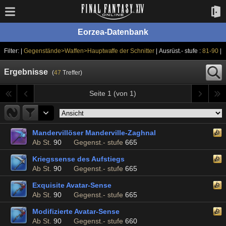
Eorzea-Datenbank
Filter: |
Gegenstände>Waffen>Hauptwaffe der Schnitter
| Ausrüst.- stufe :
81-90
|
Ergebnisse
(
47
Treffer)
Seite 1 (von 1)
Mandervillöser Manderville-Zaghnal
Ab St.
90
Gegenst.- stufe
665
Kriegssense des Aufstiegs
Ab St.
90
Gegenst.- stufe
665
Exquisite Avatar-Sense
Ab St.
90
Gegenst.- stufe
665
Modifizierte Avatar-Sense
Ab St.
90
Gegenst.- stufe
660