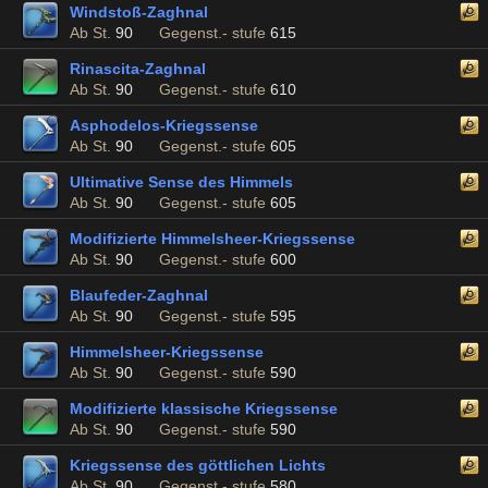
Windstoß-Zaghnal
Ab St.
90
Gegenst.- stufe
615
Rinascita-Zaghnal
Ab St.
90
Gegenst.- stufe
610
Asphodelos-Kriegssense
Ab St.
90
Gegenst.- stufe
605
Ultimative Sense des Himmels
Ab St.
90
Gegenst.- stufe
605
Modifizierte Himmelsheer-Kriegssense
Ab St.
90
Gegenst.- stufe
600
Blaufeder-Zaghnal
Ab St.
90
Gegenst.- stufe
595
Himmelsheer-Kriegssense
Ab St.
90
Gegenst.- stufe
590
Modifizierte klassische Kriegssense
Ab St.
90
Gegenst.- stufe
590
Kriegssense des göttlichen Lichts
Ab St.
90
Gegenst.- stufe
580