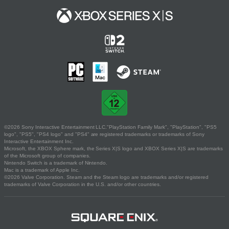
©2026 Sony Interactive Entertainment LLC."PlayStation Family Mark", "PlayStation", "PS5
logo", "PS5", "PS4 logo" and "PS4" are registered trademarks or trademarks of Sony
Interactive Entertainment Inc.
Microsoft, the XBOX Sphere mark, the Series X|S logo and XBOX Series X|S are trademarks
of the Microsoft group of companies.
Nintendo Switch is a trademark of Nintendo.
Mac is a trademark of Apple Inc.
©2026 Valve Corporation. Steam and the Steam logo are trademarks and/or registered
trademarks of Valve Corporation in the U.S. and/or other countries.