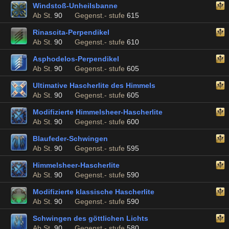
Windstoß-Unheilsbanne
Ab St.
90
Gegenst.- stufe
615
Rinascita-Perpendikel
Ab St.
90
Gegenst.- stufe
610
Asphodelos-Perpendikel
Ab St.
90
Gegenst.- stufe
605
Ultimative Hascherlite des Himmels
Ab St.
90
Gegenst.- stufe
605
Modifizierte Himmelsheer-Hascherlite
Ab St.
90
Gegenst.- stufe
600
Blaufeder-Schwingen
Ab St.
90
Gegenst.- stufe
595
Himmelsheer-Hascherlite
Ab St.
90
Gegenst.- stufe
590
Modifizierte klassische Hascherlite
Ab St.
90
Gegenst.- stufe
590
Schwingen des göttlichen Lichts
Ab St.
90
Gegenst.- stufe
580