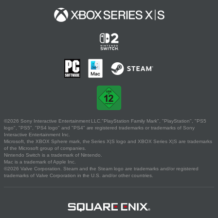
©2026 Sony Interactive Entertainment LLC."PlayStation Family Mark", "PlayStation", "PS5
logo", "PS5", "PS4 logo" and "PS4" are registered trademarks or trademarks of Sony
Interactive Entertainment Inc.
Microsoft, the XBOX Sphere mark, the Series X|S logo and XBOX Series X|S are trademarks
of the Microsoft group of companies.
Nintendo Switch is a trademark of Nintendo.
Mac is a trademark of Apple Inc.
©2026 Valve Corporation. Steam and the Steam logo are trademarks and/or registered
trademarks of Valve Corporation in the U.S. and/or other countries.