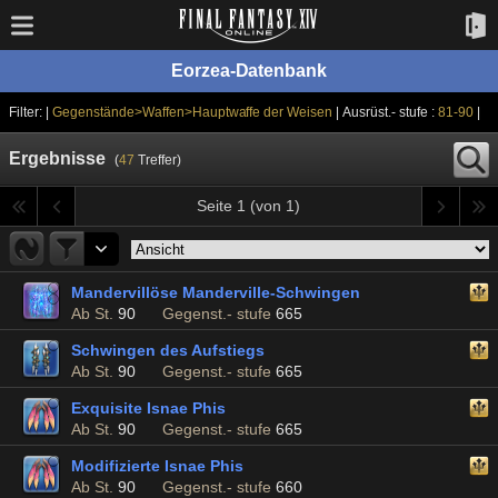
Eorzea-Datenbank
Filter: |
Gegenstände>Waffen>Hauptwaffe der Weisen
| Ausrüst.- stufe :
81-90
|
Ergebnisse
(
47
Treffer)
Seite 1 (von 1)
Mandervillöse Manderville-Schwingen
Ab St.
90
Gegenst.- stufe
665
Schwingen des Aufstiegs
Ab St.
90
Gegenst.- stufe
665
Exquisite Isnae Phis
Ab St.
90
Gegenst.- stufe
665
Modifizierte Isnae Phis
Ab St.
90
Gegenst.- stufe
660