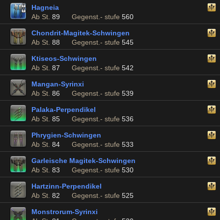
Hagneia
Ab St.
89
Gegenst.- stufe
560
Chondrit-Magitek-Schwingen
Ab St.
88
Gegenst.- stufe
545
Ktiseos-Schwingen
Ab St.
87
Gegenst.- stufe
542
Mangan-Syrinxi
Ab St.
86
Gegenst.- stufe
539
Palaka-Perpendikel
Ab St.
85
Gegenst.- stufe
536
Phrygien-Schwingen
Ab St.
84
Gegenst.- stufe
533
Garleische Magitek-Schwingen
Ab St.
83
Gegenst.- stufe
530
Hartzinn-Perpendikel
Ab St.
82
Gegenst.- stufe
525
Monstrorum-Syrinxi