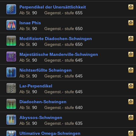
Perpendikel der Unersättlichkeit
Ab St.
90
Gegenst.- stufe
655
Isnae Phis
Ab St.
90
Gegenst.- stufe
650
Modifizierte Diadochen-Schwingen
Ab St.
90
Gegenst.- stufe
650
Majestätische Manderville-Schwingen
Ab St.
90
Gegenst.- stufe
645
Nichtserfüllte Schwingen
Ab St.
90
Gegenst.- stufe
645
Lar-Perpendikel
Ab St.
90
Gegenst.- stufe
645
Diadochen-Schwingen
Ab St.
90
Gegenst.- stufe
640
Abyssos-Schwingen
Ab St.
90
Gegenst.- stufe
635
Ultimative Omega-Schwingen