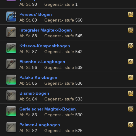
Ab St.
90
Gegenst.- stufe
1
Perseus' Bogen
Ab St.
89
Gegenst.- stufe
560
Integraler Magitek-Bogen
Ab St.
88
Gegenst.- stufe
545
Ktiseos-Kompositbogen
Ab St.
87
Gegenst.- stufe
542
Eisenholz-Langbogen
Ab St.
86
Gegenst.- stufe
539
Palaka-Kurzbogen
Ab St.
85
Gegenst.- stufe
536
Bismut-Bogen
Ab St.
84
Gegenst.- stufe
533
Garleischer Magitek-Bogen
Ab St.
83
Gegenst.- stufe
530
Palmen-Langbogen
Ab St.
82
Gegenst.- stufe
525