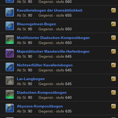
Ab St.
90
Gegenst.- stufe
660
Kavalleriebogen der Unersättlichkeit
Ab St.
90
Gegenst.- stufe
655
Blauvogelnest-Bogen
Ab St.
90
Gegenst.- stufe
650
Modifizierter Diadochen-Kompositbogen
Ab St.
90
Gegenst.- stufe
650
Majestätischer Manderville-Harfenbogen
Ab St.
90
Gegenst.- stufe
645
Nichtserfüllter Kavalleriebogen
Ab St.
90
Gegenst.- stufe
645
Lar-Langbogen
Ab St.
90
Gegenst.- stufe
645
Diadochen-Kompositbogen
Ab St.
90
Gegenst.- stufe
640
Abyssos-Kompositbogen
Ab St.
90
Gegenst.- stufe
635