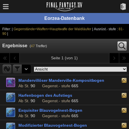
Eorzea-Datenbank
Filter: |
Gegenstände>Waffen>Hauptwaffe der Waldläufer
| Ausrüst.- stufe :
81-
90
|
Ergebnisse
(
47
Treffer)
Seite 1 (von 1)
Mandervillöser Manderville-Kompositbogen
Ab St.
90
Gegenst.- stufe
665
Harfenbogen des Aufstiegs
Ab St.
90
Gegenst.- stufe
665
Exquisiter Blauvogelnest-Bogen
Ab St.
90
Gegenst.- stufe
665
Modifizierter Blauvogelnest-Bogen