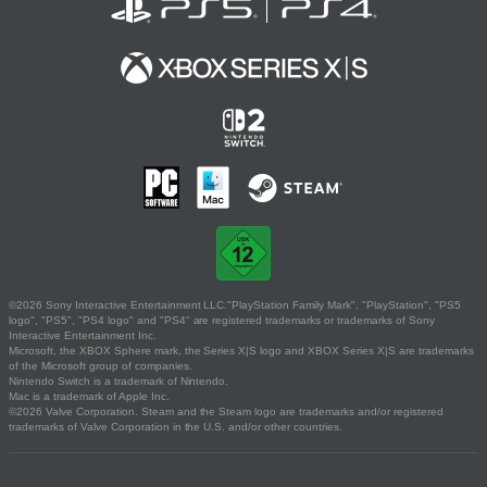
©2026 Sony Interactive Entertainment LLC."PlayStation Family Mark", "PlayStation", "PS5
logo", "PS5", "PS4 logo" and "PS4" are registered trademarks or trademarks of Sony
Interactive Entertainment Inc.
Microsoft, the XBOX Sphere mark, the Series X|S logo and XBOX Series X|S are trademarks
of the Microsoft group of companies.
Nintendo Switch is a trademark of Nintendo.
Mac is a trademark of Apple Inc.
©2026 Valve Corporation. Steam and the Steam logo are trademarks and/or registered
trademarks of Valve Corporation in the U.S. and/or other countries.