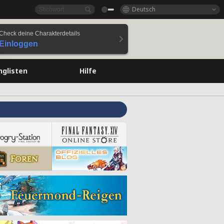
Deutsch
Check deine Charakterdetails
Einloggen
nglisten
Hilfe