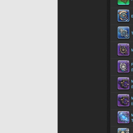
T
M
(
M
(
M
(
M
T