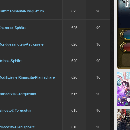
Flammenmantel-Torquetum
625
90
Enaretos-Sphäre
625
90
Mondgesandten-Astrometer
620
90
Orthos-Sphäre
620
90
odifizierte Rinascita-Planisphäre
620
90
Manderville-Torquetum
615
90
Windstoß-Torquetum
615
90
inascita-Planisphäre
610
90