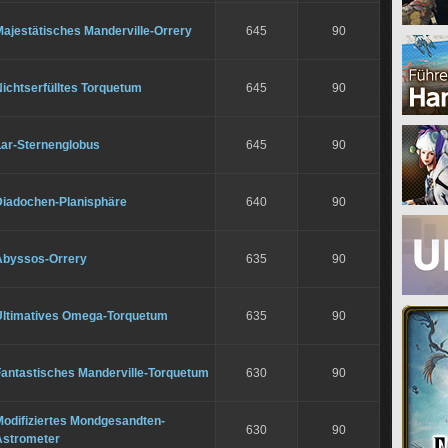
ajestätisches Manderville-Orrery
645
90
ichtserfülltes Torquetum
645
90
Lar-Sternenglobus
645
90
Diadochen-Planisphäre
640
90
Abyssos-Orrery
635
90
Ultimatives Omega-Torquetum
635
90
Fantastisches Manderville-Torquetum
630
90
Modifiziertes Mondgesandten-
630
90
Astrometer