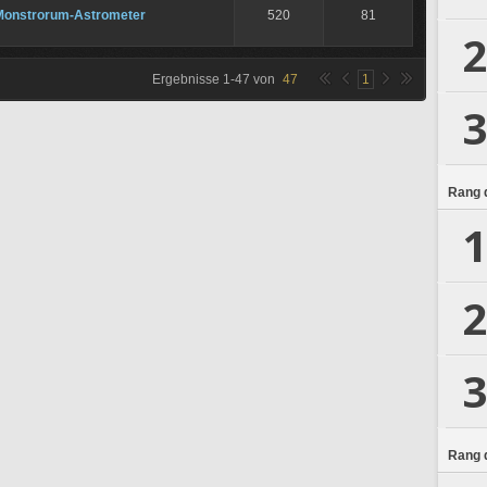
Monstrorum-Astrometer
520
81
2
Ergebnisse
1
-
47
von
47
1
3
Rang d
1
2
3
Rang d