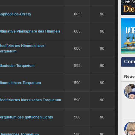
Asphodelos-Orrery
605
90
Ultimative Planisphäre des Himmels
605
90
Modifiziertes Himmelsheer-
600
90
Torquetum
Com
Blaufeder-Torquetum
595
90
Neues
Himmelsheer-Torquetum
590
90
odifiziertes klassisches Torquetum
590
90
orquetum des göttlichen Lichts
580
90
Klassisches Torquetum
580
90