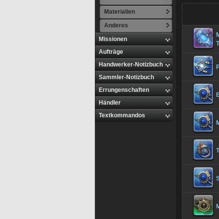
Materialien
Anderes
M
Missionen
Aufträge
Handwerker-Notizbuch
P
Sammler-Notizbuch
Errungenschaften
E
Händler
Textkommandos
M
T
M