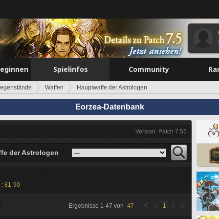
beginnen
Spielinfos
Community
Ra
egenstände
Waffen
Hauptwaffe der Astrologen
Eorzea-Datenbank
Version: Patch 7.55
fe der Astrologen
 :
81-90
Ergebnisse
1
-
47
von
47
1