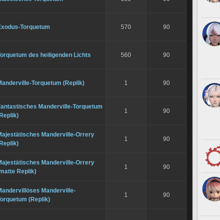
Exodus-Torquetum
570
90
orquetum des heiligenden Lichts
560
90
anderville-Torquetum (Replik)
1
90
Fantastisches Manderville-Torquetum
1
90
Replik)
ajestätisches Manderville-Orrery
1
90
Replik)
ajestätisches Manderville-Orrery
1
90
matte Replik)
andervillöses Manderville-
1
90
orquetum (Replik)