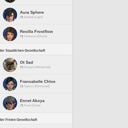
Aura Sphere
Zodiark [Light]
Resilla Frostflow
Cerberus [Chaos]
er Staatlichen Gesellschaft
Ot Sad
Gungnir [Elemental]
Fransabelle Chloe
Typhon [Elemental]
Ennet Akoya
Fenrir [Gaia]
er Freien Gesellschaft