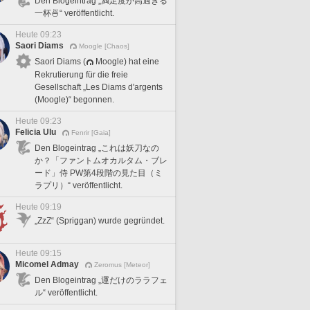
Den Blogeintrag „満足度が高過ぎる
一杯🍜“ veröffentlicht.
Heute 09:23
Saori Diams
Moogle [Chaos]
Saori Diams (
Moogle) hat eine
Rekrutierung für die freie
Gesellschaft „Les Diams d'argents
(Moogle)“ begonnen.
Heute 09:23
Felicia Ulu
Fenrir [Gaia]
Den Blogeintrag „これは妖刀なの
か？「ファントムオカルタム・ブレ
ード」侍 PW第4段階の見た目（ミ
ラプリ）“ veröffentlicht.
Heute 09:19
„ZzZ“ (Spriggan) wurde gegründet.
Heute 09:15
Micomel Admay
Zeromus [Meteor]
Den Blogeintrag „運だけのララフェ
ル“ veröffentlicht.