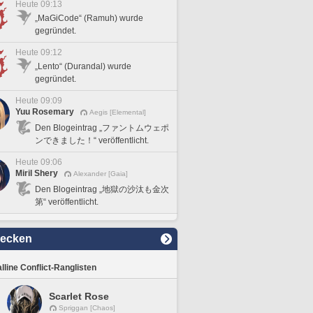
Heute 09:13
„MaGiCode“ (Ramuh) wurde
gegründet.
Heute 09:12
„Lento“ (Durandal) wurde
gegründet.
Heute 09:09
Yuu Rosemary
Aegis [Elemental]
Den Blogeintrag „ファントムウェポ
ンできました！“ veröffentlicht.
Heute 09:06
Miril Shery
Alexander [Gaia]
Den Blogeintrag „地獄の沙汰も金次
第“ veröffentlicht.
decken
lline Conflict-Ranglisten
Scarlet Rose
Spriggan [Chaos]