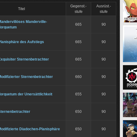
Gegenst.-
Ausrüst.-
Titel
stufe
stufe
andervillöses Manderville-
665
90
Torquetum
lanisphäre des Aufstiegs
665
90
xquisiter Sternenbetrachter
665
90
odifizierter Sternenbetrachter
660
90
orquetum der Unersättlichkeit
655
90
Sternenbetrachter
650
90
odifizierte Diadochen-Planisphäre
650
90