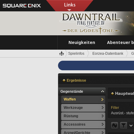
Neuigkeiten
Abenteuer 
Spielinfos
Eorzea-Datenbank
G
Ergebnisse
Gegenstände
Hauptwaf
Waffen
Werkzeuge
Filter
Ausrüst.- stufe
Rüstung
Accessoires
Arznei/Gerichte