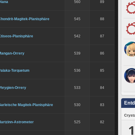
Diana
560
89
Chondrit-Magitek-Planisphäre
545
88
Ktiseos-Planisphäre
542
87
Mangan-Orrery
539
86
Palaka-Torquetum
536
85
Phrygien-Orrery
533
84
Ent
Garleische Magitek-Planisphäre
530
83
Crysta
Hartzinn-Astrometer
525
82
1