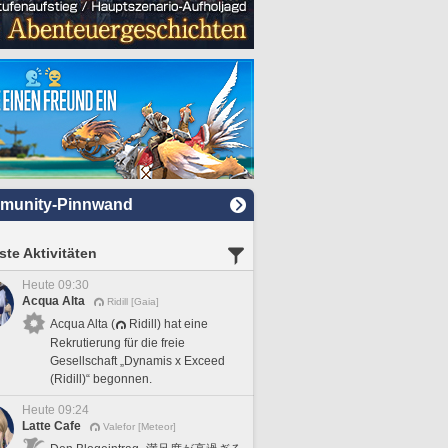
munity-Pinnwand
te Aktivitäten
Heute 09:30
Acqua Alta
Ridill [Gaia]
Acqua Alta (
Ridill) hat eine
Rekrutierung für die freie
Gesellschaft „Dynamis x Exceed
(Ridill)“ begonnen.
Heute 09:24
Latte Cafe
Valefor [Meteor]