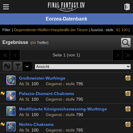
Eorzea-Datenbank
Filter: |
Gegenstände>Waffen>Hauptwaffe der Tänzer
| Ausrüst.- stufe :
91-100
|
Ergebnisse
(
44
Treffer)
Seite 1 (von 1)
Großmeister-Wurfringe
Ab St.
100
Gegenst.- stufe
795
Palazzo-Diamant-Chakrams
Ab St.
100
Gegenst.- stufe
795
Modifizierte Königreichsmessing-Wurfringe
Ab St.
100
Gegenst.- stufe
790
Nichts-Chakrams
Ab St.
100
Gegenst.- stufe
785