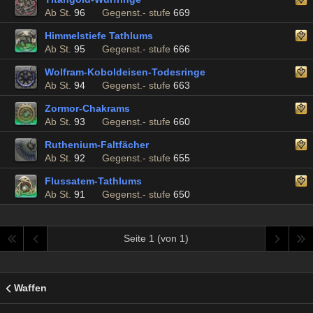
Ab St.
96
Gegenst.- stufe
669
Himmelstiefe Tathlums
Ab St.
95
Gegenst.- stufe
666
Wolfram-Koboldeisen-Todesringe
Ab St.
94
Gegenst.- stufe
663
Zormor-Chakrams
Ab St.
93
Gegenst.- stufe
660
Ruthenium-Faltfächer
Ab St.
92
Gegenst.- stufe
655
Flussatem-Tathlums
Ab St.
91
Gegenst.- stufe
650
Seite 1 (von 1)
Waffen