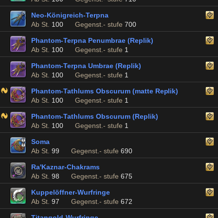
Neo-Königreich-Terpna
Ab St.
100
Gegenst.- stufe
700
Phantom-Terpna Penumbrae (Replik)
Ab St.
100
Gegenst.- stufe
1
Phantom-Terpna Umbrae (Replik)
Ab St.
100
Gegenst.- stufe
1
Phantom-Tathlums Obscurum (matte Replik)
Ab St.
100
Gegenst.- stufe
1
Phantom-Tathlums Obscurum (Replik)
Ab St.
100
Gegenst.- stufe
1
Soma
Ab St.
99
Gegenst.- stufe
690
Ra'Kaznar-Chakrams
Ab St.
98
Gegenst.- stufe
675
Kuppelöffner-Wurfringe
Ab St.
97
Gegenst.- stufe
672
Titangold-Wurfringe