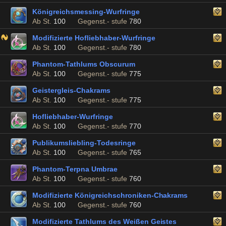
Königreichsmessing-Wurfringe
Ab St.
100
Gegenst.- stufe
780
Modifizierte Hofliebhaber-Wurfringe
Ab St.
100
Gegenst.- stufe
780
Phantom-Tathlums Obscurum
Ab St.
100
Gegenst.- stufe
775
Geistergleis-Chakrams
Ab St.
100
Gegenst.- stufe
775
Hofliebhaber-Wurfringe
Ab St.
100
Gegenst.- stufe
770
Publikumsliebling-Todesringe
Ab St.
100
Gegenst.- stufe
765
Phantom-Terpna Umbrae
Ab St.
100
Gegenst.- stufe
760
Modifizierte Königreichschroniken-Chakrams
Ab St.
100
Gegenst.- stufe
760
Modifizierte Tathlums des Weißen Geistes