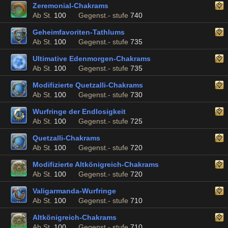
Zeremonial-Chakrams
Ab St.
100
Gegenst.- stufe
740
Geheimfavoriten-Tathlums
Ab St.
100
Gegenst.- stufe
735
Ultimative Edenmorgen-Chakrams
Ab St.
100
Gegenst.- stufe
735
Modifizierte Quetzalli-Chakrams
Ab St.
100
Gegenst.- stufe
730
Wurfringe der Endlosigkeit
Ab St.
100
Gegenst.- stufe
725
Quetzalli-Chakrams
Ab St.
100
Gegenst.- stufe
720
Modifizierte Altkönigreich-Chakrams
Ab St.
100
Gegenst.- stufe
720
Valigarmanda-Wurfringe
Ab St.
100
Gegenst.- stufe
710
Altkönigreich-Chakrams
Ab St.
100
Gegenst.- stufe
710