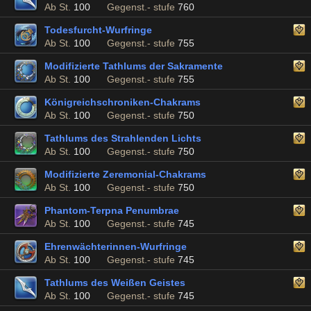
Ab St.
100
Gegenst.- stufe
760
Todesfurcht-Wurfringe
Ab St.
100
Gegenst.- stufe
755
Modifizierte Tathlums der Sakramente
Ab St.
100
Gegenst.- stufe
755
Königreichschroniken-Chakrams
Ab St.
100
Gegenst.- stufe
750
Tathlums des Strahlenden Lichts
Ab St.
100
Gegenst.- stufe
750
Modifizierte Zeremonial-Chakrams
Ab St.
100
Gegenst.- stufe
750
Phantom-Terpna Penumbrae
Ab St.
100
Gegenst.- stufe
745
Ehrenwächterinnen-Wurfringe
Ab St.
100
Gegenst.- stufe
745
Tathlums des Weißen Geistes
Ab St.
100
Gegenst.- stufe
745