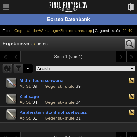
Eorzea-Datenbank
Filter: |
Gegenstände>Werkzeuge>Zimmermannszeug
| Gegenst.- stufe :
31-40
|
Ergebnisse
(
3
Treffer)
Seite 1 (von 1)
Mithrilfuchsschwanz
Ab St.
39
Gegenst.- stufe
39
Ziehsäge
Ab St.
34
Gegenst.- stufe
34
Kupferstich-Stahlfuchsschwanz
Ab St.
31
Gegenst.- stufe
31