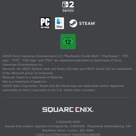
©2026 Sony Interactive Entertainment LLC."PlayStation Family Mark", "PlayStation", "PS5
logo", "PS5", "PS4 logo" and "PS4" are registered trademarks or trademarks of Sony
Interactive Entertainment Inc.
Microsoft, the XBOX Sphere mark, the Series X|S logo and XBOX Series X|S are trademarks
of the Microsoft group of companies.
Nintendo Switch is a trademark of Nintendo.
Mac is a trademark of Apple Inc.
©2026 Valve Corporation. Steam and the Steam logo are trademarks and/or registered
trademarks of Valve Corporation in the U.S. and/or other countries.
© SQUARE ENIX
Square Enix Limited, registriert in England No. 01804186 - Registrierte Niederlassung: 240
Blackfriars Road, London, SE1 8NW.
LOGO ILLUSTRATION:© YOSHITAKA AMANO