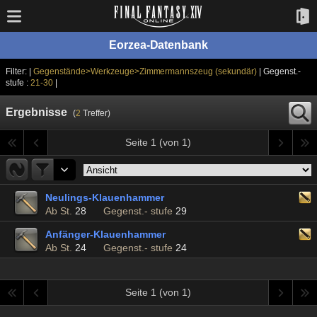
Eorzea-Datenbank
Filter: |
Gegenstände>Werkzeuge>Zimmermannszeug (sekundär)
| Gegenst.-
stufe :
21-30
|
Ergebnisse
(
2
Treffer)
Seite 1 (von 1)
Neulings-Klauenhammer
Ab St.
28
Gegenst.- stufe
29
Anfänger-Klauenhammer
Ab St.
24
Gegenst.- stufe
24
Seite 1 (von 1)