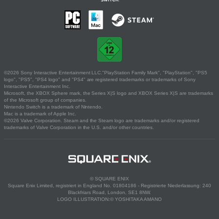
©2026 Sony Interactive Entertainment LLC."PlayStation Family Mark", "PlayStation", "PS5
logo", "PS5", "PS4 logo" and "PS4" are registered trademarks or trademarks of Sony
Interactive Entertainment Inc.
Microsoft, the XBOX Sphere mark, the Series X|S logo and XBOX Series X|S are trademarks
of the Microsoft group of companies.
Nintendo Switch is a trademark of Nintendo.
Mac is a trademark of Apple Inc.
©2026 Valve Corporation. Steam and the Steam logo are trademarks and/or registered
trademarks of Valve Corporation in the U.S. and/or other countries.
© SQUARE ENIX
Square Enix Limited, registriert in England No. 01804186 - Registrierte Niederlassung: 240
Blackfriars Road, London, SE1 8NW.
LOGO ILLUSTRATION:© YOSHITAKA AMANO