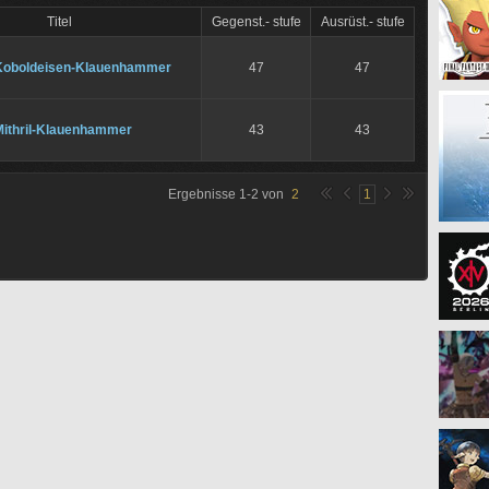
Titel
Gegenst.- stufe
Ausrüst.- stufe
Koboldeisen-Klauenhammer
47
47
Mithril-Klauenhammer
43
43
Ergebnisse
1
-
2
von
2
1