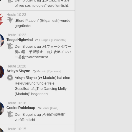
Den Blogeintrag „[SPOILER] A tale
of two cosmologies“ veröffentlicht.
Heute 10:23
„Blerd Platoon“ (Gilgamesh) wurde
gegründet.
Heute 10:22
Teego Highwind
Gungnir [Elemental]
Den Blogeintrag „極フォークタワー
魔の塔 予習禁止 自力攻略メンバ
ー募集“ veröffentlicht.
Heute 10:20
Arisyn Slayne
Maduin [Dynamis]
Arisyn Slayne (
Maduin) hat eine
Rekrutierung für die freie
Gesellschaft „The Dancing Molly
(Maduin)“ begonnen.
Heute 10:16
Coolto Roideloup
Fenrir [Gaia]
Den Blogeintrag „今日の出来事“
veröffentlicht.
Heute 10:15