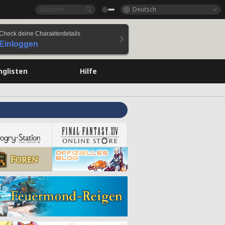
Deutsch
Check deine Charakterdetails
Einloggen
nglisten
Hilfe