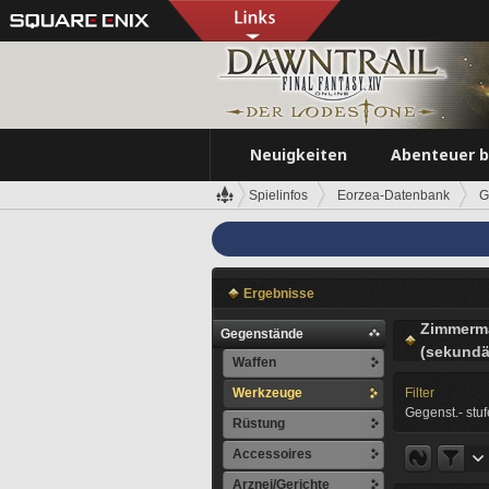
Neuigkeiten
Abenteuer 
Spielinfos
Eorzea-Datenbank
G
Ergebnisse
Zimmerm
Gegenstände
(sekundä
Waffen
Werkzeuge
Filter
Gegenst.- stuf
Rüstung
Accessoires
Arznei/Gerichte