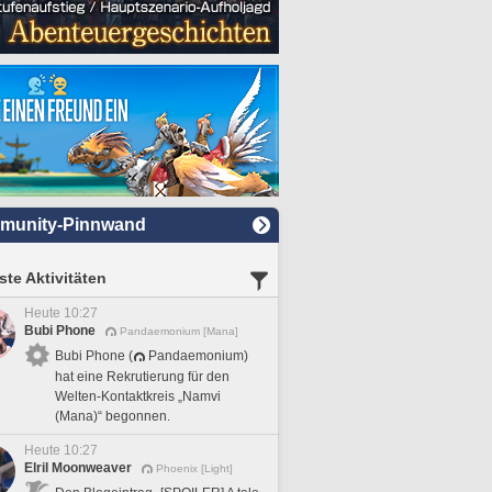
munity-Pinnwand
te Aktivitäten
Heute 10:27
Bubi Phone
Pandaemonium [Mana]
Bubi Phone (
Pandaemonium)
hat eine Rekrutierung für den
Welten-Kontaktkreis „Namvi
(Mana)“ begonnen.
Heute 10:27
Elril Moonweaver
Phoenix [Light]