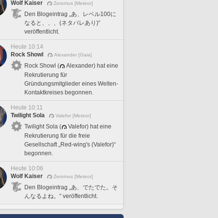
Wolf Kaiser
Zeromus [Meteor]
Den Blogeintrag „あ、レベル100に
なると、、、(ネタバレあり)“
veröffentlicht.
Heute 10:14
Rock Showl
Alexander [Gaia]
Rock Showl (
Alexander) hat eine
Rekrutierung für
Gründungsmitglieder eines Welten-
Kontaktkreises begonnen.
Heute 10:11
Twilight Sola
Valefor [Meteor]
Twilight Sola (
Valefor) hat eine
Rekrutierung für die freie
Gesellschaft „Red-wing's (Valefor)“
begonnen.
Heute 10:06
Wolf Kaiser
Zeromus [Meteor]
Den Blogeintrag „あ、でたでた。そ
んなるよね。“ veröffentlicht.