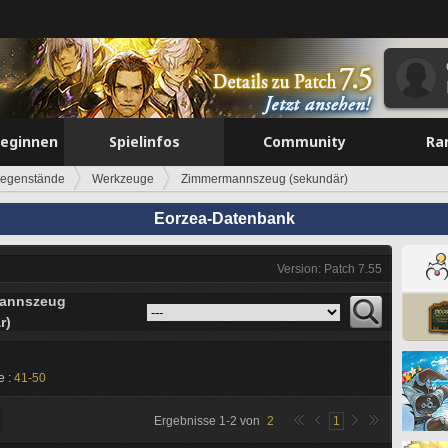
beginnen
Spielinfos
Community
Ra
egenstände
Werkzeuge
Zimmermannszeug (sekundär)
Eorzea-Datenbank
Version: Patch 7.55
annszeug
r)
e :
41-50
Ergebnisse
1
-
2
von
2
1