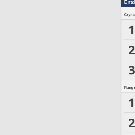
Ent
Crysta
1
2
3
Rang d
1
2