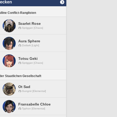
decken
lline Conflict-Ranglisten
Scarlet Rose
Spriggan [Chaos]
Aura Sphere
Zodiark [Light]
Totsu Geki
Spriggan [Chaos]
er Staatlichen Gesellschaft
Ot Sad
Gungnir [Elemental]
Fransabelle Chloe
Typhon [Elemental]