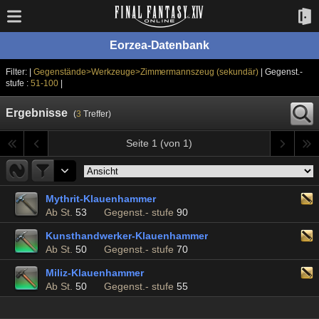
Eorzea-Datenbank
Filter: |
Gegenstände>Werkzeuge>Zimmermannszeug (sekundär)
| Gegenst.-
stufe :
51-100
|
Ergebnisse
(
3
Treffer)
Seite 1 (von 1)
Mythrit-Klauenhammer
Ab St.
53
Gegenst.- stufe
90
Kunsthandwerker-Klauenhammer
Ab St.
50
Gegenst.- stufe
70
Miliz-Klauenhammer
Ab St.
50
Gegenst.- stufe
55