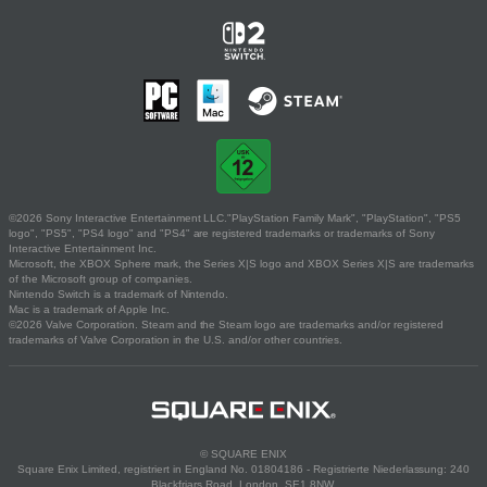
©2026 Sony Interactive Entertainment LLC."PlayStation Family Mark", "PlayStation", "PS5
logo", "PS5", "PS4 logo" and "PS4" are registered trademarks or trademarks of Sony
Interactive Entertainment Inc.
Microsoft, the XBOX Sphere mark, the Series X|S logo and XBOX Series X|S are trademarks
of the Microsoft group of companies.
Nintendo Switch is a trademark of Nintendo.
Mac is a trademark of Apple Inc.
©2026 Valve Corporation. Steam and the Steam logo are trademarks and/or registered
trademarks of Valve Corporation in the U.S. and/or other countries.
© SQUARE ENIX
Square Enix Limited, registriert in England No. 01804186 - Registrierte Niederlassung: 240
Blackfriars Road, London, SE1 8NW.