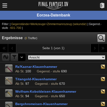
Eorzea-Datenbank
Filter: |
Gegenstände>Werkzeuge>Zimmermannszeug (sekundär)
| Gegenst.-
stufe :
601-700
|
Ergebnisse
(
6
Treffer)
Seite 1 (von 1)
Ra'Kaznar-Klauenhammer
Ab St.
100
Gegenst.- stufe
690
Titangold-Klauenhammer
Ab St.
97
Gegenst.- stufe
670
Wolfram-Koboldeisen-Klauenhammer
Ab St.
94
Gegenst.- stufe
650
Bergchromeisen-Klauenhammer