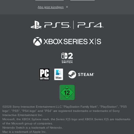
Abo jetzt kündigen
©2026 Sony Interactive Entertainment LLC."PlayStation Family Mark", "PlayStation", "PS5
logo", "PS5", "PS4 logo" and "PS4" are registered trademarks or trademarks of Sony
Interactive Entertainment Inc.
Microsoft, the XBOX Sphere mark, the Series X|S logo and XBOX Series X|S are trademarks
of the Microsoft group of companies.
Nintendo Switch is a trademark of Nintendo.
Mac is a trademark of Apple Inc.