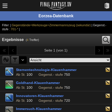
Eorzea-Datenbank
Filter: |
Gegenstände>Werkzeuge>Zimmermannszeug (sekundär)
| Gegenst.-
stufe :
701-*
|
Ergebnisse
(
4
Treffer)
Seite 1 (von 1)
Sternentechnologie-Klauenhammer
Ab St.
100
Gegenst.- stufe
750
Goldhand-Klauenhammer
Ab St.
100
Gegenst.- stufe
750
Innovatoren-Klauenhammer
Ab St.
100
Gegenst.- stufe
720
Immersuch-Klauenhammer