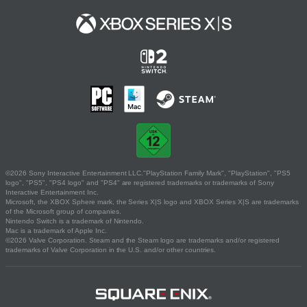
©2026 Sony Interactive Entertainment LLC."PlayStation Family Mark", "PlayStation", "PS5
logo", "PS5", "PS4 logo" and "PS4" are registered trademarks or trademarks of Sony
Interactive Entertainment Inc.
Microsoft, the XBOX Sphere mark, the Series X|S logo and XBOX Series X|S are trademarks
of the Microsoft group of companies.
Nintendo Switch is a trademark of Nintendo.
Mac is a trademark of Apple Inc.
©2026 Valve Corporation. Steam and the Steam logo are trademarks and/or registered
trademarks of Valve Corporation in the U.S. and/or other countries.