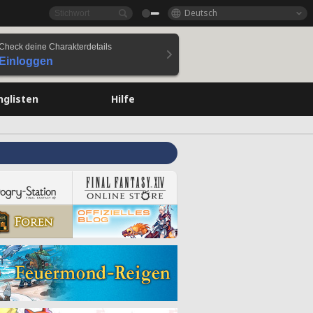
Deutsch
Check deine Charakterdetails
Einloggen
nglisten
Hilfe