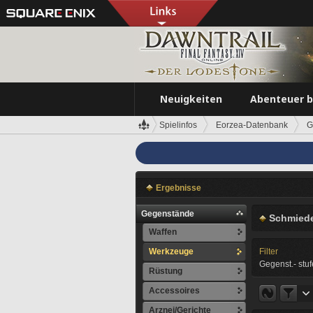
Neuigkeiten
Abenteuer 
Spielinfos
Eorzea-Datenbank
G
Ergebnisse
Gegenstände
Schmied
Waffen
Werkzeuge
Filter
Gegenst.- stuf
Rüstung
Accessoires
Arznei/Gerichte