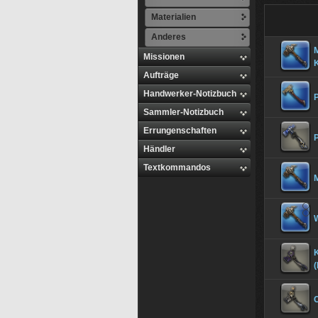
Materialien
Anderes
M
Missionen
Aufträge
Handwerker-Notizbuch
Sammler-Notizbuch
Errungenschaften
Händler
Textkommandos
(