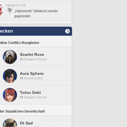
Heute 07:03
„Highwinds“ (Mateus) wurde
gegründet.
decken
lline Conflict-Ranglisten
Scarlet Rose
Spriggan [Chaos]
Aura Sphere
Zodiark [Light]
Totsu Geki
Spriggan [Chaos]
er Staatlichen Gesellschaft
Ot Sad