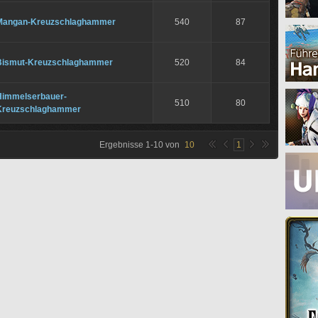
Mangan-Kreuzschlaghammer
540
87
Bismut-Kreuzschlaghammer
520
84
Himmelserbauer-
510
80
Kreuzschlaghammer
Ergebnisse
1
-
10
von
10
1