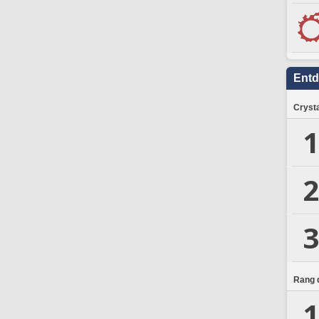
Ent
Crysta
1
2
3
Rang d
1