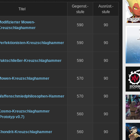
Gegenst.-
Ausrüst.-
Titel
stufe
stufe
odifizierter Mowen-
590
90
Kreuzschlaghammer
Perfektionisten-Kreuzschlaghammer
590
90
Paktschließer-Kreuzschlaghammer
590
90
Mowen-Kreuzschlaghammer
570
90
Waffenschmiedphilosophen-Hammer
570
90
Kosmo-Kreuzschlaghammer
560
90
Prototyp v0.7)
Chondrit-Kreuzschlaghammer
560
90