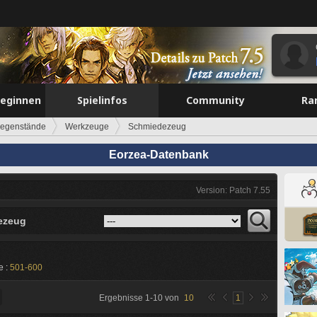
beginnen
Spielinfos
Community
Ra
egenstände
Werkzeuge
Schmiedezeug
Eorzea-Datenbank
Version: Patch 7.55
ezeug
e :
501-600
Ergebnisse
1
-
10
von
10
1