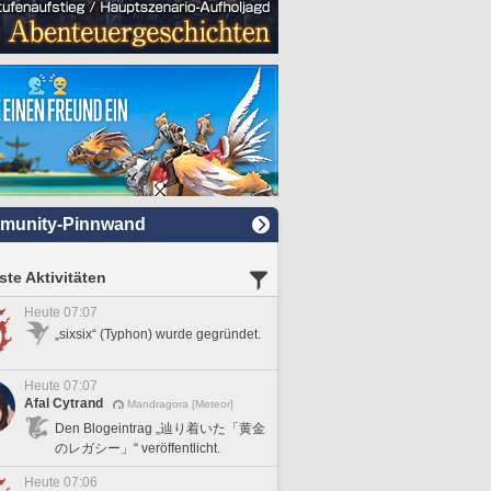
munity-Pinnwand
te Aktivitäten
Heute 07:07
„sixsix“ (Typhon) wurde gegründet.
Heute 07:07
Afal Cytrand
Mandragora [Meteor]
Den Blogeintrag „辿り着いた「黄金
のレガシー」“ veröffentlicht.
Heute 07:06