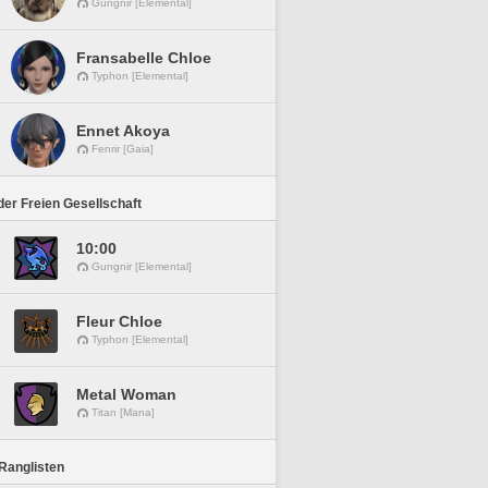
Gungnir [Elemental]
Fransabelle Chloe
Typhon [Elemental]
Ennet Akoya
Fenrir [Gaia]
er Freien Gesellschaft
10:00
Gungnir [Elemental]
Fleur Chloe
Typhon [Elemental]
Metal Woman
Titan [Mana]
Ranglisten