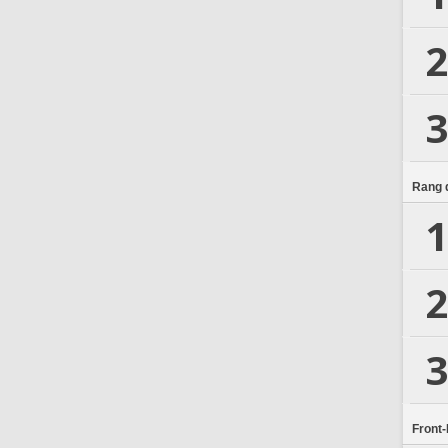
2
3
Rang d
1
2
3
Front-