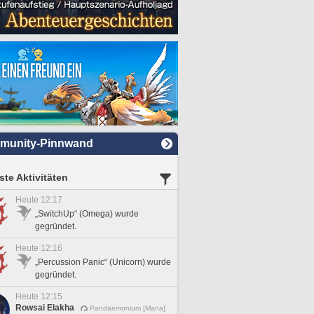
munity-Pinnwand
te Aktivitäten
Heute 12:17
„SwitchUp“ (Omega) wurde
gegründet.
Heute 12:16
„Percussion Panic“ (Unicorn) wurde
gegründet.
Heute 12:15
Rowsai Elakha
Pandaemonium [Mana]