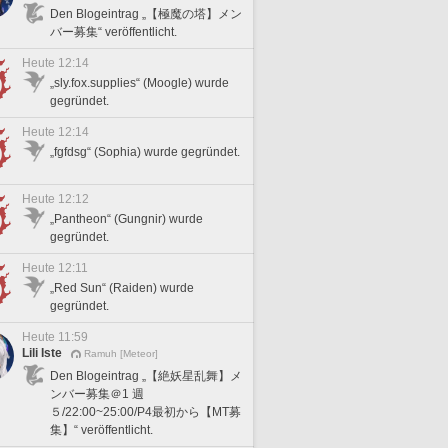
Den Blogeintrag „【極魔の塔】メン
バー募集“ veröffentlicht.
Heute 12:14
„sly.fox.supplies“ (Moogle) wurde
gegründet.
Heute 12:14
„fgfdsg“ (Sophia) wurde gegründet.
Heute 12:12
„Pantheon“ (Gungnir) wurde
gegründet.
Heute 12:11
„Red Sun“ (Raiden) wurde
gegründet.
Heute 11:59
Lili Iste
Ramuh [Meteor]
Den Blogeintrag „【絶妖星乱舞】メ
ンバー募集＠1 週
５/22:00~25:00/P4最初から【MT募
集】“ veröffentlicht.