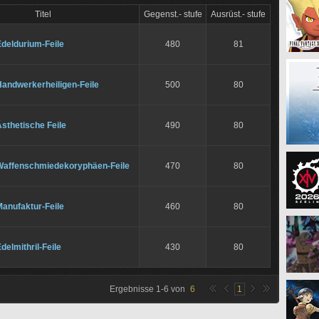
Titel
Gegenst.- stufe
Ausrüst.- stufe
deldurium-Feile
480
81
Handwerkerheiligen-Feile
500
80
sthetische Feile
490
80
Waffenschmiedekoryphäen-Feile
470
80
anufaktur-Feile
460
80
delmithril-Feile
430
80
Ergebnisse
1
-
6
von
6
1