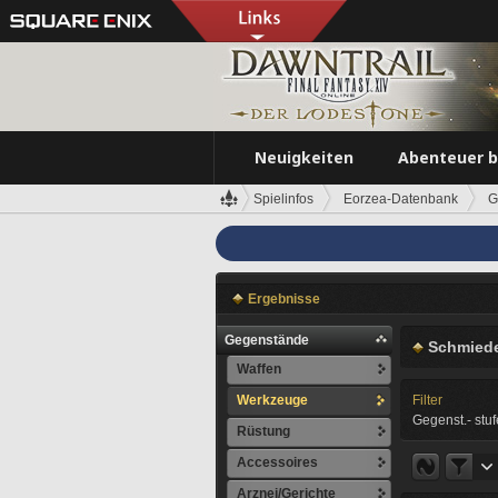
Neuigkeiten
Abenteuer 
Spielinfos
Eorzea-Datenbank
G
Ergebnisse
Gegenstände
Schmiede
Waffen
Werkzeuge
Filter
Gegenst.- stuf
Rüstung
Accessoires
Arznei/Gerichte