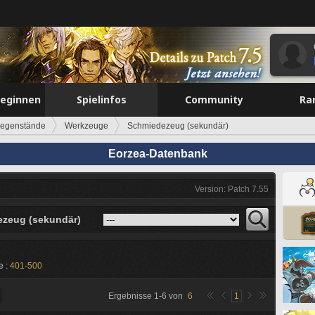
beginnen
Spielinfos
Community
Ra
egenstände
Werkzeuge
Schmiedezeug (sekundär)
Eorzea-Datenbank
Version: Patch 7.55
zeug (sekundär)
e :
401-500
Ergebnisse
1
-
6
von
6
1