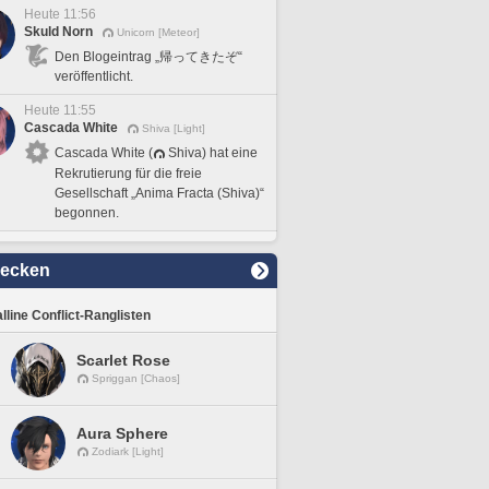
Heute 11:56
Skuld Norn
Unicorn [Meteor]
Den Blogeintrag „帰ってきたぞ“
veröffentlicht.
Heute 11:55
Cascada White
Shiva [Light]
Cascada White (
Shiva) hat eine
Rekrutierung für die freie
Gesellschaft „Anima Fracta (Shiva)“
begonnen.
decken
lline Conflict-Ranglisten
Scarlet Rose
Spriggan [Chaos]
Aura Sphere
Zodiark [Light]