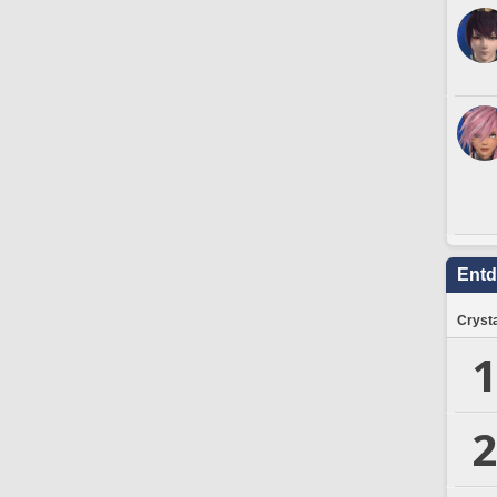
Ent
Crysta
1
2