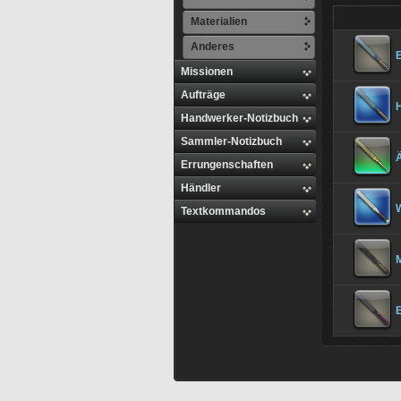
Materialien
Anderes
E
Missionen
Aufträge
Handwerker-Notizbuch
Sammler-Notizbuch
Ä
Errungenschaften
Händler
Textkommandos
M
E