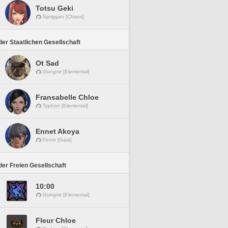
Totsu Geki
Spriggan [Chaos]
er Staatlichen Gesellschaft
Ot Sad
Gungnir [Elemental]
Fransabelle Chloe
Typhon [Elemental]
Ennet Akoya
Fenrir [Gaia]
er Freien Gesellschaft
10:00
Gungnir [Elemental]
Fleur Chloe