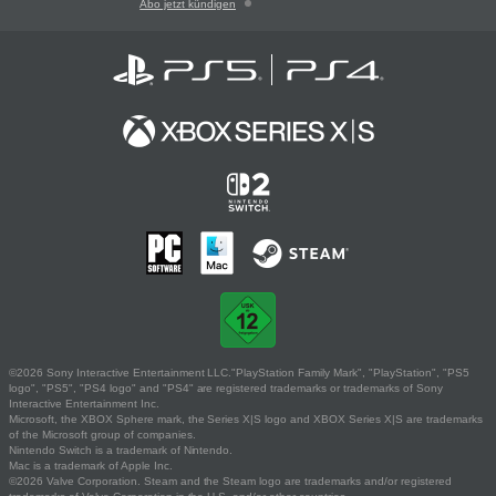
Abo jetzt kündigen
©2026 Sony Interactive Entertainment LLC."PlayStation Family Mark", "PlayStation", "PS5
logo", "PS5", "PS4 logo" and "PS4" are registered trademarks or trademarks of Sony
Interactive Entertainment Inc.
Microsoft, the XBOX Sphere mark, the Series X|S logo and XBOX Series X|S are trademarks
of the Microsoft group of companies.
Nintendo Switch is a trademark of Nintendo.
Mac is a trademark of Apple Inc.
©2026 Valve Corporation. Steam and the Steam logo are trademarks and/or registered