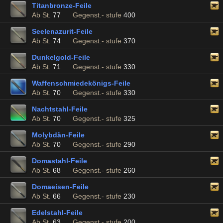
Titanbronze-Feile
Ab St.
77
Gegenst.- stufe
400
Seelenazurit-Feile
Ab St.
74
Gegenst.- stufe
370
Dunkelgold-Feile
Ab St.
71
Gegenst.- stufe
330
Waffenschmiedekönigs-Feile
Ab St.
70
Gegenst.- stufe
330
Nachtstahl-Feile
Ab St.
70
Gegenst.- stufe
325
Molybdän-Feile
Ab St.
70
Gegenst.- stufe
290
Domastahl-Feile
Ab St.
68
Gegenst.- stufe
260
Domaeisen-Feile
Ab St.
66
Gegenst.- stufe
230
Edelstahl-Feile
Ab St.
63
Gegenst.- stufe
200