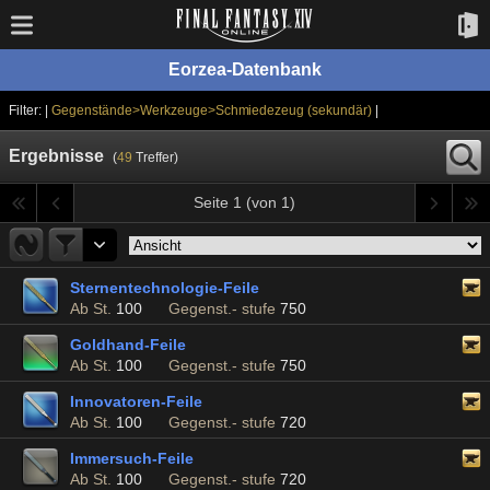
Eorzea-Datenbank
Filter: |
Gegenstände>Werkzeuge>Schmiedezeug (sekundär)
|
Ergebnisse
(
49
Treffer)
Seite 1 (von 1)
Sternentechnologie-Feile
Ab St.
100
Gegenst.- stufe
750
Goldhand-Feile
Ab St.
100
Gegenst.- stufe
750
Innovatoren-Feile
Ab St.
100
Gegenst.- stufe
720
Immersuch-Feile
Ab St.
100
Gegenst.- stufe
720