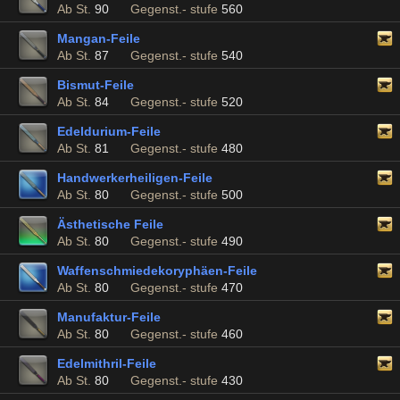
Ab St.
90
Gegenst.- stufe
560
Mangan-Feile
Ab St.
87
Gegenst.- stufe
540
Bismut-Feile
Ab St.
84
Gegenst.- stufe
520
Edeldurium-Feile
Ab St.
81
Gegenst.- stufe
480
Handwerkerheiligen-Feile
Ab St.
80
Gegenst.- stufe
500
Ästhetische Feile
Ab St.
80
Gegenst.- stufe
490
Waffenschmiedekoryphäen-Feile
Ab St.
80
Gegenst.- stufe
470
Manufaktur-Feile
Ab St.
80
Gegenst.- stufe
460
Edelmithril-Feile
Ab St.
80
Gegenst.- stufe
430