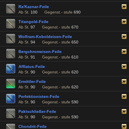
Ra'Kaznar-Feile
Ab St.
100
Gegenst.- stufe
690
Titangold-Feile
Ab St.
97
Gegenst.- stufe
670
Wolfram-Koboldeisen-Feile
Ab St.
94
Gegenst.- stufe
650
Bergchromeisen-Feile
Ab St.
91
Gegenst.- stufe
610
Afflatus-Feile
Ab St.
90
Gegenst.- stufe
620
Ermittler-Feile
Ab St.
90
Gegenst.- stufe
620
Perfektionisten-Feile
Ab St.
90
Gegenst.- stufe
590
Paktschließer-Feile
Ab St.
90
Gegenst.- stufe
590
Chondrit-Feile