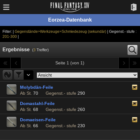
Eorzea-Datenbank
Filter: |
Gegenstände>Werkzeuge>Schmiedezeug (sekundär)
| Gegenst.- stufe :
201-300
|
Ergebnisse
(
3
Treffer)
Seite 1 (von 1)
Molybdän-Feile
Ab St.
70
Gegenst.- stufe
290
Domastahl-Feile
Ab St.
68
Gegenst.- stufe
260
Domaeisen-Feile
Ab St.
66
Gegenst.- stufe
230