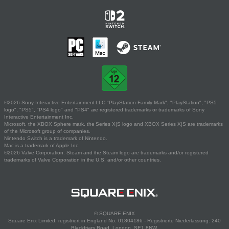
©2026 Sony Interactive Entertainment LLC."PlayStation Family Mark", "PlayStation", "PS5
logo", "PS5", "PS4 logo" and "PS4" are registered trademarks or trademarks of Sony
Interactive Entertainment Inc.
Microsoft, the XBOX Sphere mark, the Series X|S logo and XBOX Series X|S are trademarks
of the Microsoft group of companies.
Nintendo Switch is a trademark of Nintendo.
Mac is a trademark of Apple Inc.
©2026 Valve Corporation. Steam and the Steam logo are trademarks and/or registered
trademarks of Valve Corporation in the U.S. and/or other countries.
© SQUARE ENIX
Square Enix Limited, registriert in England No. 01804186 - Registrierte Niederlassung: 240
Blackfriars Road, London, SE1 8NW.