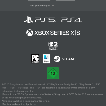
Abo jetzt kündigen
©2026 Sony Interactive Entertainment LLC."PlayStation Family Mark", "PlayStation", "PS5
logo", "PS5", "PS4 logo" and "PS4" are registered trademarks or trademarks of Sony
Interactive Entertainment Inc.
Microsoft, the XBOX Sphere mark, the Series X|S logo and XBOX Series X|S are trademarks
of the Microsoft group of companies.
Nintendo Switch is a trademark of Nintendo.
Mac is a trademark of Apple Inc.