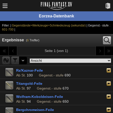
Eorzea-Datenbank
Filter: |
Gegenstände>Werkzeuge>Schmiedezeug (sekundär)
| Gegenst.- stufe :
601-700
|
Ergebnisse
(
6
Treffer)
Seite 1 (von 1)
Ra'Kaznar-Feile
Ab St.
100
Gegenst.- stufe
690
Titangold-Feile
Ab St.
97
Gegenst.- stufe
670
Wolfram-Koboldeisen-Feile
Ab St.
94
Gegenst.- stufe
650
Bergchromeisen-Feile