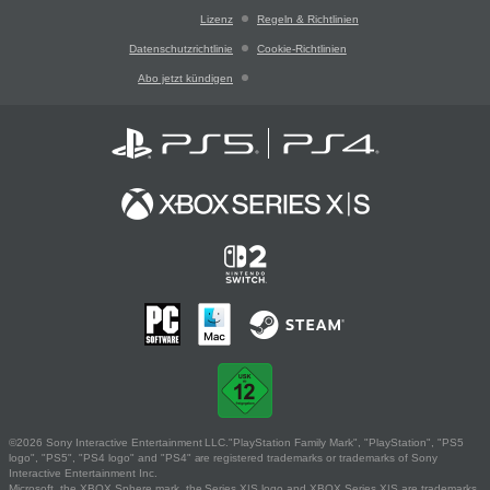
Lizenz
Regeln & Richtlinien
Datenschutzrichtlinie
Cookie-Richtlinien
Abo jetzt kündigen
©2026 Sony Interactive Entertainment LLC."PlayStation Family Mark", "PlayStation", "PS5
logo", "PS5", "PS4 logo" and "PS4" are registered trademarks or trademarks of Sony
Interactive Entertainment Inc.
Microsoft, the XBOX Sphere mark, the Series X|S logo and XBOX Series X|S are trademarks