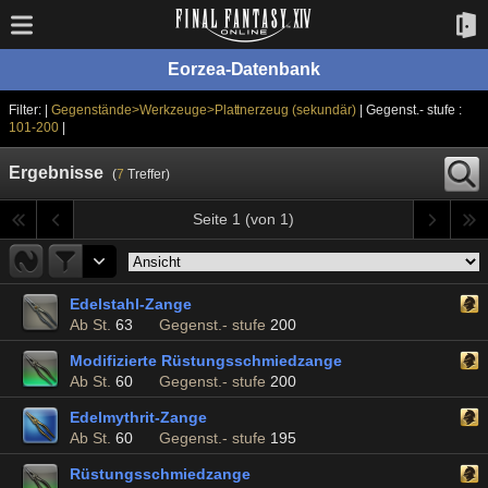
Eorzea-Datenbank
Filter: |
Gegenstände>Werkzeuge>Plattnerzeug (sekundär)
| Gegenst.- stufe :
101-200
|
Ergebnisse
(
7
Treffer)
Seite 1 (von 1)
Edelstahl-Zange
Ab St.
63
Gegenst.- stufe
200
Modifizierte Rüstungsschmiedzange
Ab St.
60
Gegenst.- stufe
200
Edelmythrit-Zange
Ab St.
60
Gegenst.- stufe
195
Rüstungsschmiedzange