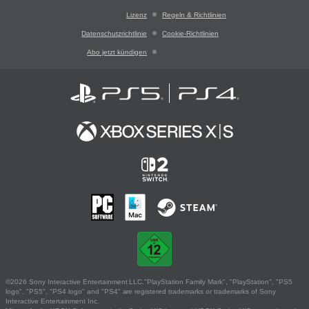
Lizenz
Regeln & Richtlinien
Datenschutzrichtlinie
Cookie-Richtlinien
Abo jetzt kündigen
©2026 Sony Interactive Entertainment LLC."PlayStation Family Mark", "PlayStation", "PS5
logo", "PS5", "PS4 logo" and "PS4" are registered trademarks or trademarks of Sony
Interactive Entertainment Inc.