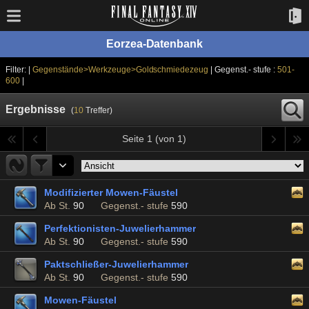
Eorzea-Datenbank
Filter: |
Gegenstände>Werkzeuge>Goldschmiedezeug
| Gegenst.- stufe :
501-
600
|
Ergebnisse
(
10
Treffer)
Seite 1 (von 1)
Modifizierter Mowen-Fäustel
Ab St.
90
Gegenst.- stufe
590
Perfektionisten-Juwelierhammer
Ab St.
90
Gegenst.- stufe
590
Paktschließer-Juwelierhammer
Ab St.
90
Gegenst.- stufe
590
Mowen-Fäustel