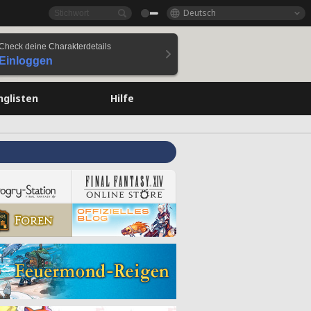
Deutsch
Check deine Charakterdetails
Einloggen
nglisten
Hilfe