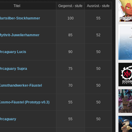
Titel
Gegenst.- stufe
Ausrüst.- stufe
Hartsilber-Stockhammer
100
55
Mythrit-Juwelierhammer
85
52
Urcaguary Lucis
90
50
Urcaguary Supra
75
50
Kunsthandwerker-Fäustel
70
50
osmo-Fäustel (Prototyp v0.3)
55
50
Urcaguary
55
50