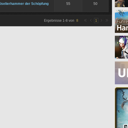
Ziselierhammer der Schöpfung
55
50
Ergebnisse
1
-
8
von
8
1