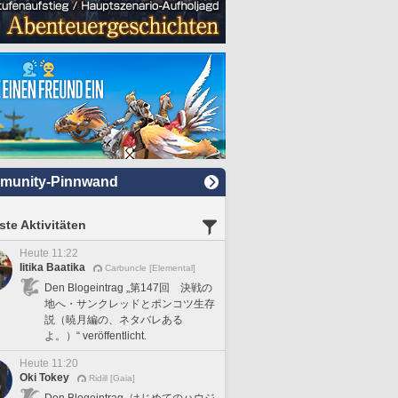
munity-Pinnwand
te Aktivitäten
Heute 11:22
Iitika Baatika
Carbuncle [Elemental]
Den Blogeintrag „第147回 決戦の
地へ・サンクレッドとポンコツ生存
説（暁月編の、ネタバレある
よ。）“ veröffentlicht.
Heute 11:20
Oki Tokey
Ridill [Gaia]
Den Blogeintrag „はじめてのハウジ