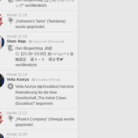
ング“ veröffentlicht.
Heute 11:18
„Fellraven's Talon“ (Twintania)
wurde gegründet.
Heute 11:18
Shun- Naja
Carbuncle [Elemental]
Den Blogeintrag „初絶
◎【21:30~23:30】絶バハムート攻
略固定 週４～５ 聞き専✖“
veröffentlicht.
Heute 11:14
Veita Azorya
Excalibur [Primal]
Veita Azorya (
Excalibur) hat eine
Rekrutierung für die freie
Gesellschaft „The Astral Claws
(Excalibur)“ begonnen.
Heute 11:12
„Phule's Company“ (Omega) wurde
gegründet.
Heute 11:09