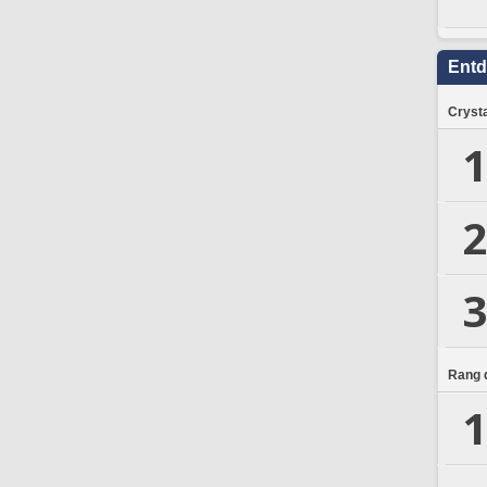
Ent
Crysta
1
2
3
Rang d
1