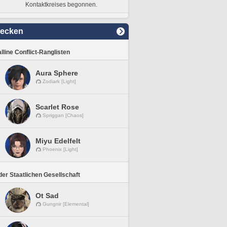
Kontaktkreises begonnen.
decken
lline Conflict-Ranglisten
Aura Sphere
Zodiark [Light]
Scarlet Rose
Spriggan [Chaos]
Miyu Edelfelt
Phoenix [Light]
er Staatlichen Gesellschaft
Ot Sad
Gungnir [Elemental]