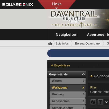
Neuigkeiten
Abenteuer 
Spielinfos
Eorzea-Datenbank
G
Ergebnisse
Gegenstände
Goldsch
Waffen
Werkzeuge
Filter
Gegenst.- stuf
Rüstung
Accessoires
Arznei/Gerichte