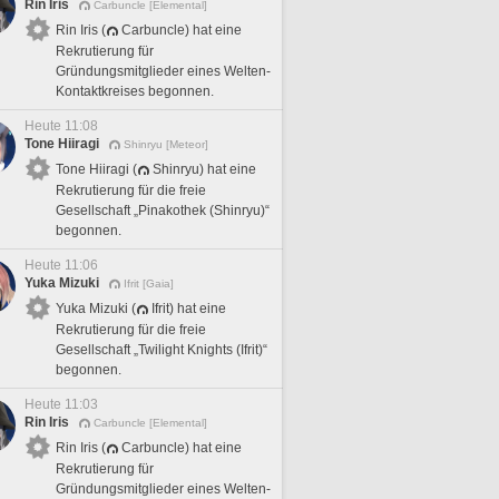
Rin Iris
Carbuncle [Elemental]
Rin Iris (
Carbuncle) hat eine
Rekrutierung für
Gründungsmitglieder eines Welten-
Kontaktkreises begonnen.
Heute 11:08
Tone Hiiragi
Shinryu [Meteor]
Tone Hiiragi (
Shinryu) hat eine
Rekrutierung für die freie
Gesellschaft „Pinakothek (Shinryu)“
begonnen.
Heute 11:06
Yuka Mizuki
Ifrit [Gaia]
Yuka Mizuki (
Ifrit) hat eine
Rekrutierung für die freie
Gesellschaft „Twilight Knights (Ifrit)“
begonnen.
Heute 11:03
Rin Iris
Carbuncle [Elemental]
Rin Iris (
Carbuncle) hat eine
Rekrutierung für
Gründungsmitglieder eines Welten-