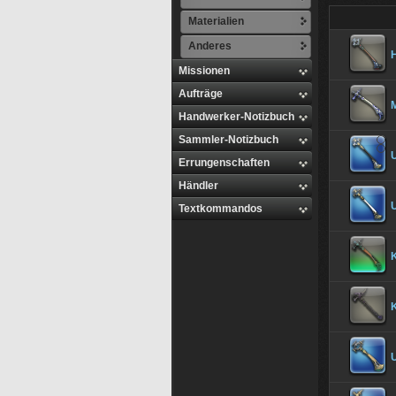
Materialien
Anderes
Missionen
Aufträge
Handwerker-Notizbuch
Sammler-Notizbuch
Errungenschaften
Händler
Textkommandos
K