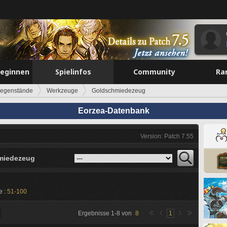
beginnen
Spielinfos
Community
Ra
egenstände
Werkzeuge
Goldschmiedezeug
Eorzea-Datenbank
Version: Patch 7.55
miedezeug
e :
51-100
Ergebnisse
1
-
8
von
8
1