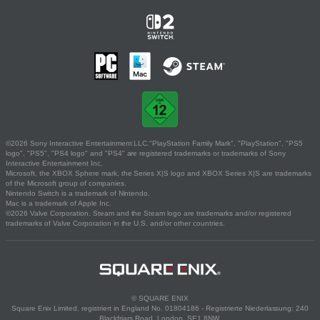
©2026 Sony Interactive Entertainment LLC."PlayStation Family Mark", "PlayStation", "PS5
logo", "PS5", "PS4 logo" and "PS4" are registered trademarks or trademarks of Sony
Interactive Entertainment Inc.
Microsoft, the XBOX Sphere mark, the Series X|S logo and XBOX Series X|S are trademarks
of the Microsoft group of companies.
Nintendo Switch is a trademark of Nintendo.
Mac is a trademark of Apple Inc.
©2026 Valve Corporation. Steam and the Steam logo are trademarks and/or registered
trademarks of Valve Corporation in the U.S. and/or other countries.
© SQUARE ENIX
Square Enix Limited, registriert in England No. 01804186 - Registrierte Niederlassung: 240
Blackfriars Road, London, SE1 8NW.