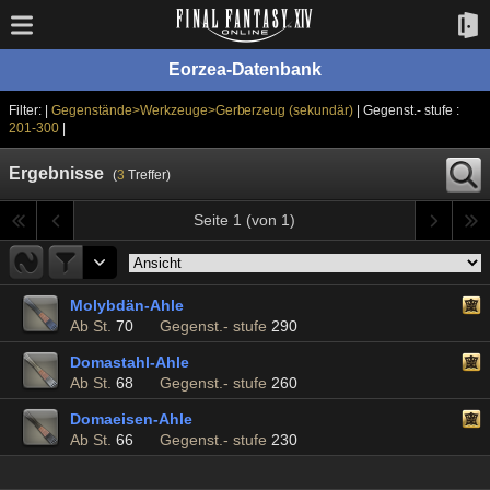
Eorzea-Datenbank
Filter: |
Gegenstände>Werkzeuge>Gerberzeug (sekundär)
| Gegenst.- stufe :
201-300
|
Ergebnisse
(
3
Treffer)
Seite 1 (von 1)
Molybdän-Ahle
Ab St.
70
Gegenst.- stufe
290
Domastahl-Ahle
Ab St.
68
Gegenst.- stufe
260
Domaeisen-Ahle
Ab St.
66
Gegenst.- stufe
230