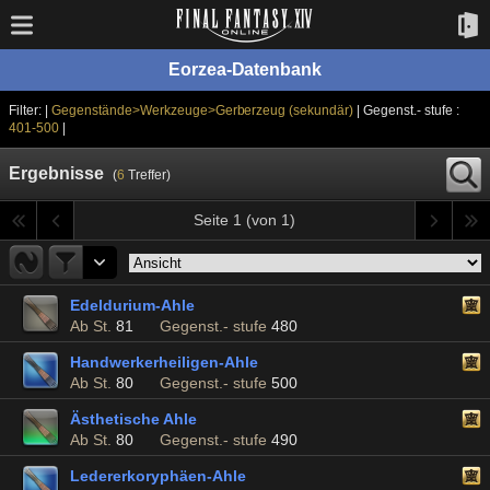
Eorzea-Datenbank
Filter: |
Gegenstände>Werkzeuge>Gerberzeug (sekundär)
| Gegenst.- stufe :
401-500
|
Ergebnisse
(
6
Treffer)
Seite 1 (von 1)
Edeldurium-Ahle
Ab St.
81
Gegenst.- stufe
480
Handwerkerheiligen-Ahle
Ab St.
80
Gegenst.- stufe
500
Ästhetische Ahle
Ab St.
80
Gegenst.- stufe
490
Ledererkoryphäen-Ahle