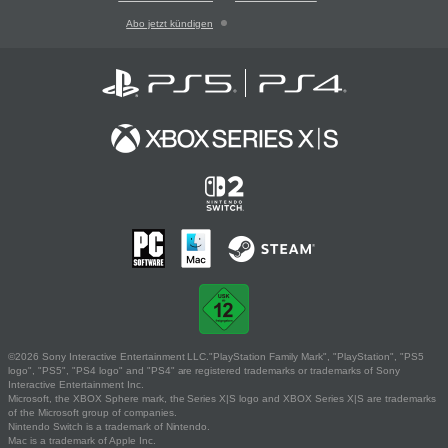
Abo jetzt kündigen
©2026 Sony Interactive Entertainment LLC."PlayStation Family Mark", "PlayStation", "PS5
logo", "PS5", "PS4 logo" and "PS4" are registered trademarks or trademarks of Sony
Interactive Entertainment Inc.
Microsoft, the XBOX Sphere mark, the Series X|S logo and XBOX Series X|S are trademarks
of the Microsoft group of companies.
Nintendo Switch is a trademark of Nintendo.
Mac is a trademark of Apple Inc.