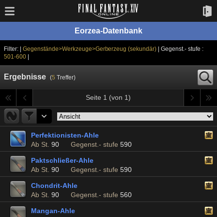
Eorzea-Datenbank
Filter: |
Gegenstände>Werkzeuge>Gerberzeug (sekundär)
| Gegenst.- stufe :
501-600
|
Ergebnisse
(
5
Treffer)
Seite 1 (von 1)
Perfektionisten-Ahle
Ab St.
90
Gegenst.- stufe
590
Paktschließer-Ahle
Ab St.
90
Gegenst.- stufe
590
Chondrit-Ahle
Ab St.
90
Gegenst.- stufe
560
Mangan-Ahle