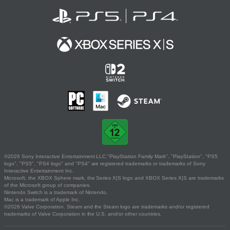
©2026 Sony Interactive Entertainment LLC."PlayStation Family Mark", "PlayStation", "PS5
logo", "PS5", "PS4 logo" and "PS4" are registered trademarks or trademarks of Sony
Interactive Entertainment Inc.
Microsoft, the XBOX Sphere mark, the Series X|S logo and XBOX Series X|S are trademarks
of the Microsoft group of companies.
Nintendo Switch is a trademark of Nintendo.
Mac is a trademark of Apple Inc.
©2026 Valve Corporation. Steam and the Steam logo are trademarks and/or registered
trademarks of Valve Corporation in the U.S. and/or other countries.