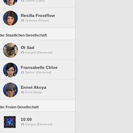
Zodiark [Light]
Resilla Frostflow
Cerberus [Chaos]
er Staatlichen Gesellschaft
Ot Sad
Gungnir [Elemental]
Fransabelle Chloe
Typhon [Elemental]
Ennet Akoya
Fenrir [Gaia]
er Freien Gesellschaft
10:00
Gungnir [Elemental]