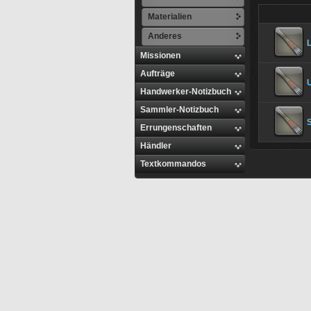
Materialien
Anderes
L
Missionen
Aufträge
Handwerker-Notizbuch
Sammler-Notizbuch
S
Errungenschaften
Händler
Textkommandos