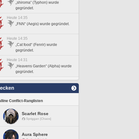
„shiroma“ (Typhon) wurde
gegründet.
Heute 14:35
„FNN“ (Aegis) wurde gegründet.
Heute 14:35
„Cat food“ (Fenrir) wurde
gegründet.
Heute 14:31
„Heavens Garden“ (Alpha) wurde
gegründet.
decken
lline Conflict-Ranglisten
Scarlet Rose
Spriggan [Chaos]
Aura Sphere