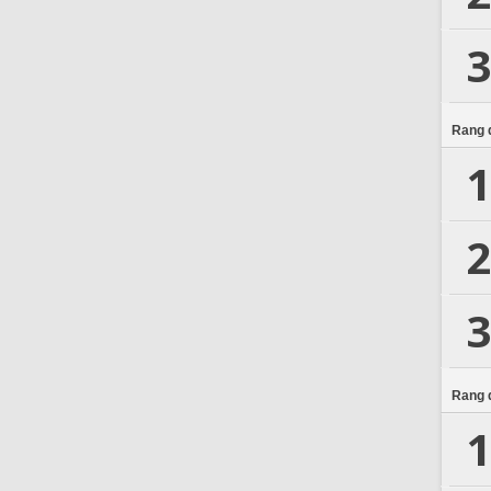
3
Rang d
1
2
3
Rang d
1