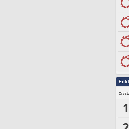
Ent
Crysta
1
2