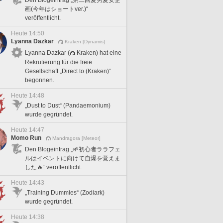
画(今年はショートver.)“
veröffentlicht.
Heute 14:50
Lyanna Dazkar
Kraken [Dynamis]
Lyanna Dazkar (
Kraken) hat eine
Rekrutierung für die freie
Gesellschaft „Direct to (Kraken)“
begonnen.
Heute 14:48
„Dust to Dust“ (Pandaemonium)
wurde gegründet.
Heute 14:47
Momo Run
Mandragora [Meteor]
Den Blogeintrag „🌱初心者ララフェ
ルはイベントに向けて自爆を覚えま
した🔥“ veröffentlicht.
Heute 14:43
„Training Dummies“ (Zodiark)
wurde gegründet.
Heute 14:38