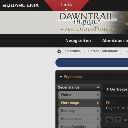
Neuigkeiten
Abenteuer 
Spielinfos
Eorzea-Datenbank
G
Ergebnisse
Gegenstände
Gerberze
Waffen
Werkzeuge
Filter
Gegenst.- stuf
Rüstung
Accessoires
Arznei/Gerichte