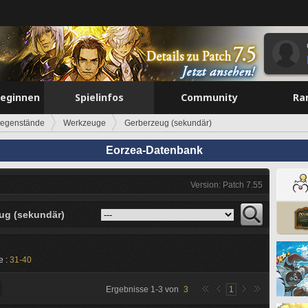
beginnen
Spielinfos
Community
Ra
egenstände
Werkzeuge
Gerberzeug (sekundär)
Eorzea-Datenbank
Version: Patch 7.55
ug (sekundär)
e :
31-40
Ergebnisse
1
-
3
von
3
1