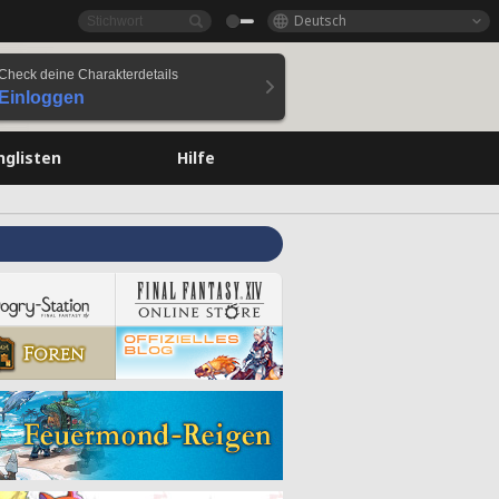
Deutsch
Check deine Charakterdetails
Einloggen
nglisten
Hilfe