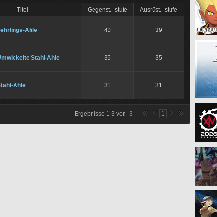
Titel
Gegenst.- stufe
Ausrüst.- stufe
ehrlings-Ahle
40
39
Umwickelte Stahl-Ahle
35
35
tahl-Ahle
31
31
Ergebnisse
1
-
3
von
3
1