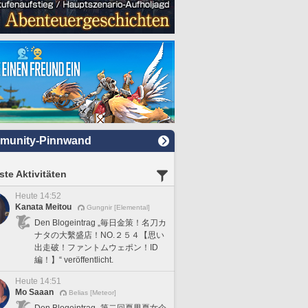
munity-Pinnwand
te Aktivitäten
Heute 14:52
Kanata Meitou
Gungnir [Elemental]
Den Blogeintrag „毎日金策！名刀カ
ナタの大繫盛店！NO.２５４【思い
出走破！ファントムウェポン！ID
編！】“ veröffentlicht.
Heute 14:51
Mo Saaan
Belias [Meteor]
Den Blogeintrag „第二回夏男夏女企