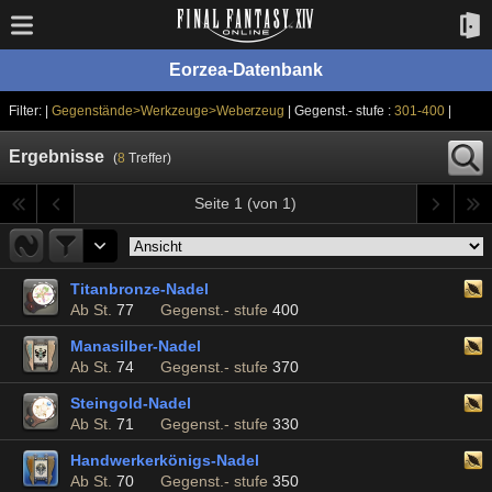
Eorzea-Datenbank
Filter: |
Gegenstände>Werkzeuge>Weberzeug
| Gegenst.- stufe :
301-400
|
Ergebnisse
(
8
Treffer)
Seite 1 (von 1)
Titanbronze-Nadel
Ab St.
77
Gegenst.- stufe
400
Manasilber-Nadel
Ab St.
74
Gegenst.- stufe
370
Steingold-Nadel
Ab St.
71
Gegenst.- stufe
330
Handwerkerkönigs-Nadel
Ab St.
70
Gegenst.- stufe
350