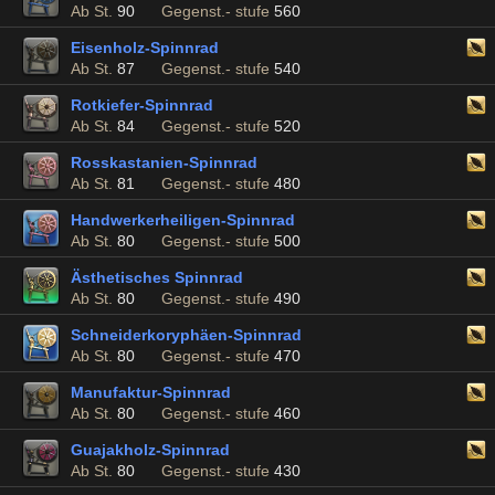
Ab St.
90
Gegenst.- stufe
560
Eisenholz-Spinnrad
Ab St.
87
Gegenst.- stufe
540
Rotkiefer-Spinnrad
Ab St.
84
Gegenst.- stufe
520
Rosskastanien-Spinnrad
Ab St.
81
Gegenst.- stufe
480
Handwerkerheiligen-Spinnrad
Ab St.
80
Gegenst.- stufe
500
Ästhetisches Spinnrad
Ab St.
80
Gegenst.- stufe
490
Schneiderkoryphäen-Spinnrad
Ab St.
80
Gegenst.- stufe
470
Manufaktur-Spinnrad
Ab St.
80
Gegenst.- stufe
460
Guajakholz-Spinnrad
Ab St.
80
Gegenst.- stufe
430