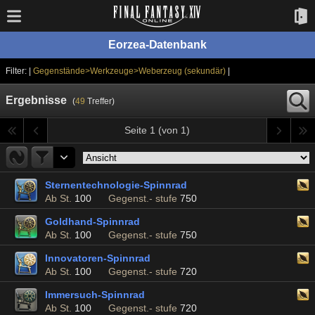
Eorzea-Datenbank
Filter: |
Gegenstände>Werkzeuge>Weberzeug (sekundär)
|
Ergebnisse
(
49
Treffer)
Seite 1 (von 1)
Sternentechnologie-Spinnrad
Ab St.
100
Gegenst.- stufe
750
Goldhand-Spinnrad
Ab St.
100
Gegenst.- stufe
750
Innovatoren-Spinnrad
Ab St.
100
Gegenst.- stufe
720
Immersuch-Spinnrad
Ab St.
100
Gegenst.- stufe
720