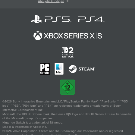
Abo jetzt kündigen
©2026 Sony Interactive Entertainment LLC."PlayStation Family Mark", "PlayStation", "PS5
logo", "PS5", "PS4 logo" and "PS4" are registered trademarks or trademarks of Sony
Interactive Entertainment Inc.
Microsoft, the XBOX Sphere mark, the Series X|S logo and XBOX Series X|S are trademarks
of the Microsoft group of companies.
Nintendo Switch is a trademark of Nintendo.
Mac is a trademark of Apple Inc.
©2026 Valve Corporation. Steam and the Steam logo are trademarks and/or registered