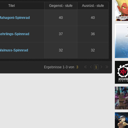
Titel
Gegenst.- stufe
Ausrüst.- stufe
Mahagoni-Spinnrad
40
40
ehrlings-Spinnrad
37
36
Walnuss-Spinnrad
32
32
Ergebnisse
1
-
3
von
3
1