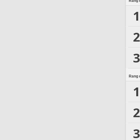
Rang d
1
2
3
Rang d
1
2
3