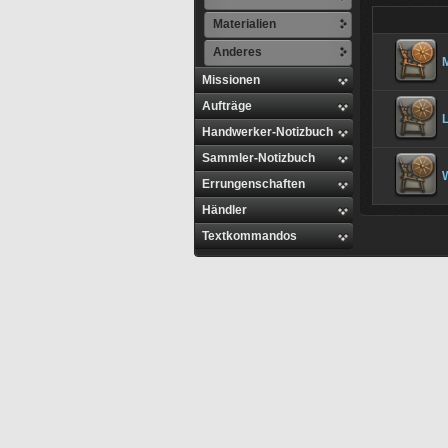
Materialien
Anderes
Missionen
Aufträge
L
Handwerker-Notizbuch
Sammler-Notizbuch
Errungenschaften
Händler
Textkommandos