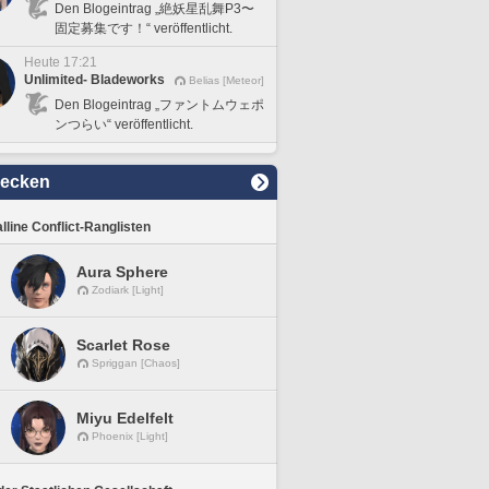
Den Blogeintrag „絶妖星乱舞P3〜
固定募集です！“ veröffentlicht.
Heute 17:21
Unlimited- Bladeworks
Belias [Meteor]
Den Blogeintrag „ファントムウェポ
ンつらい“ veröffentlicht.
decken
lline Conflict-Ranglisten
Aura Sphere
Zodiark [Light]
Scarlet Rose
Spriggan [Chaos]
Miyu Edelfelt
Phoenix [Light]