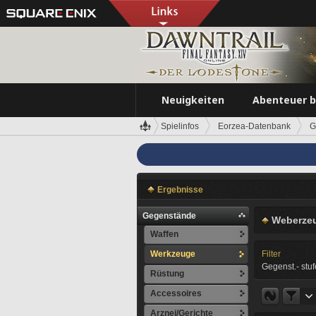
Neuigkeiten
Abenteuer 
Spielinfos
Eorzea-Datenbank
G
Ergebnisse
Gegenstände
Weberzeu
Waffen
Werkzeuge
Filter
Gegenst.- stuf
Rüstung
Accessoires
Arznei/Gerichte