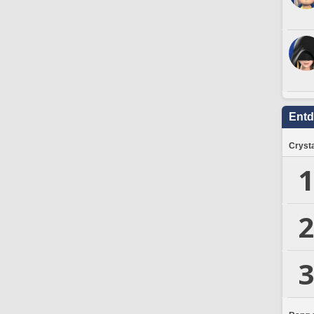
Ent
Crysta
1
2
3