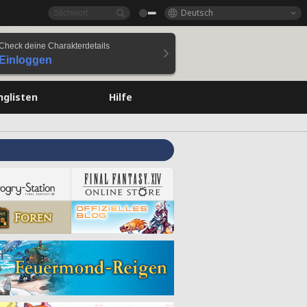
Deutsch
Check deine Charakterdetails
Einloggen
nglisten
Hilfe