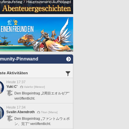
munity-Pinnwand
te Aktivitäten
Heute 17:37
Yuki C'
Valefor [Meteor]
Den Blogeintrag „2周目エオルゼア“
veröffentlicht.
Heute 17:34
Svalin Abendroth
Titan [Mana]
Den Blogeintrag „ファントムウェポ
ン、完了“ veröffentlicht.