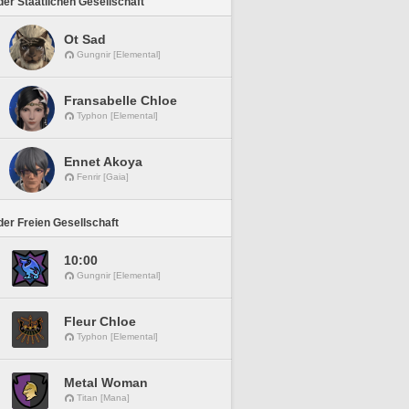
er Staatlichen Gesellschaft
Ot Sad
Gungnir [Elemental]
Fransabelle Chloe
Typhon [Elemental]
Ennet Akoya
Fenrir [Gaia]
er Freien Gesellschaft
10:00
Gungnir [Elemental]
Fleur Chloe
Typhon [Elemental]
Metal Woman
Titan [Mana]