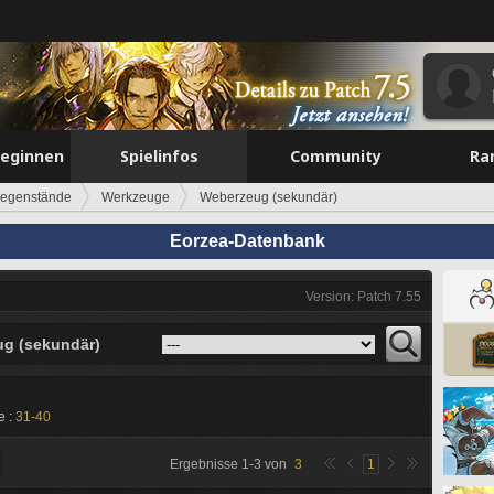
beginnen
Spielinfos
Community
Ra
egenstände
Werkzeuge
Weberzeug (sekundär)
Eorzea-Datenbank
Version: Patch 7.55
g (sekundär)
e :
31-40
Ergebnisse
1
-
3
von
3
1