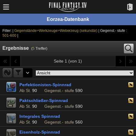
Eorzea-Datenbank
Filter: |
Gegenstände>Werkzeuge>Weberzeug (sekundär)
| Gegenst.- stufe :
501-600
|
Ergebnisse
(
5
Treffer)
Seite 1 (von 1)
Perfektionisten-Spinnrad
Ab St.
90
Gegenst.- stufe
590
Paktschließer-Spinnrad
Ab St.
90
Gegenst.- stufe
590
Integrales Spinnrad
Ab St.
90
Gegenst.- stufe
560
Eisenholz-Spinnrad