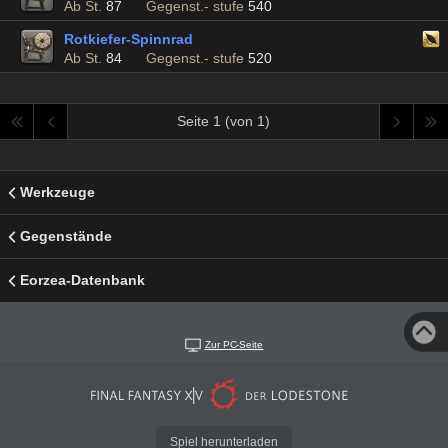
Ab St.
87
Gegenst.- stufe
540
Rotkiefer-Spinnrad
Ab St.
84
Gegenst.- stufe
520
Seite 1 (von 1)
Werkzeuge
Gegenstände
Eorzea-Datenbank
Zur PC-Seite
Spiel herunterladen