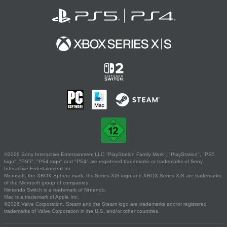
©2026 Sony Interactive Entertainment LLC."PlayStation Family Mark", "PlayStation", "PS5
logo", "PS5", "PS4 logo" and "PS4" are registered trademarks or trademarks of Sony
Interactive Entertainment Inc.
Microsoft, the XBOX Sphere mark, the Series X|S logo and XBOX Series X|S are trademarks
of the Microsoft group of companies.
Nintendo Switch is a trademark of Nintendo.
Mac is a trademark of Apple Inc.
©2026 Valve Corporation. Steam and the Steam logo are trademarks and/or registered
trademarks of Valve Corporation in the U.S. and/or other countries.