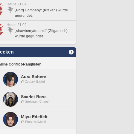
Heute 21:04
„Porg Company“ (Kraken) wurde
gegründet.
Heute 21:02
„strawberrydreams“ (Gilgamesh)
wurde gegründet.
decken
lline Conflict-Ranglisten
Aura Sphere
Zodiark [Light]
Scarlet Rose
Spriggan [Chaos]
Miyu Edelfelt
Phoenix [Light]