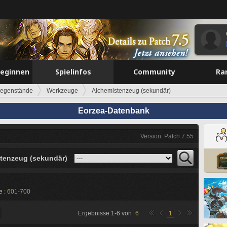
beginnen
Spielinfos
Community
Ra
egenstände
Werkzeuge
Alchemistenzeug (sekundär)
Eorzea-Datenbank
Version: Patch 7.55
tenzeug (sekundär)
e :
601-700
Ergebnisse
1
-
6
von
6
1