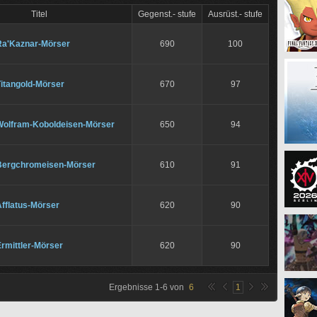
Titel
Gegenst.- stufe
Ausrüst.- stufe
Ra'Kaznar-Mörser
690
100
Titangold-Mörser
670
97
Wolfram-Koboldeisen-Mörser
650
94
Bergchromeisen-Mörser
610
91
fflatus-Mörser
620
90
rmittler-Mörser
620
90
Ergebnisse
1
-
6
von
6
1