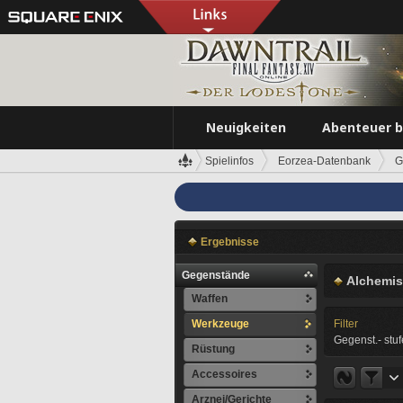
Neuigkeiten
Abenteuer 
Spielinfos
Eorzea-Datenbank
G
Ergebnisse
Gegenstände
Alchemis
Waffen
Werkzeuge
Filter
Gegenst.- stuf
Rüstung
Accessoires
Arznei/Gerichte