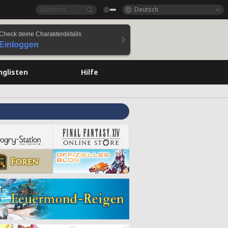
Deutsch
Check deine Charakterdetails
Einloggen
nglisten
Hilfe