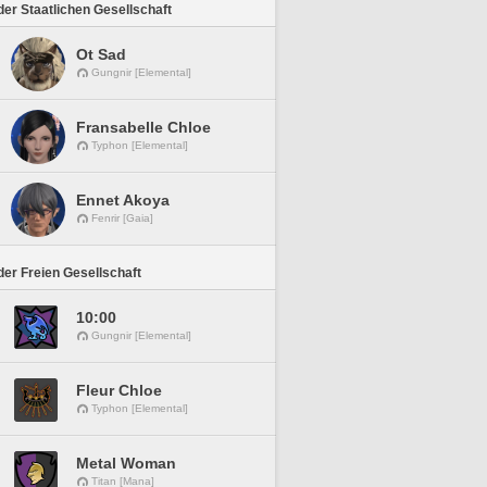
er Staatlichen Gesellschaft
Ot Sad
Gungnir [Elemental]
Fransabelle Chloe
Typhon [Elemental]
Ennet Akoya
Fenrir [Gaia]
er Freien Gesellschaft
10:00
Gungnir [Elemental]
Fleur Chloe
Typhon [Elemental]
Metal Woman
Titan [Mana]