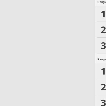
Rang d
1
2
3
Rang d
1
2
3