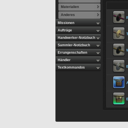
Materialien
Anderes
Missionen
Aufträge
Handwerker-Notizbuch
Sammler-Notizbuch
Errungenschaften
Händler
Textkommandos
A
E