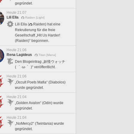
gegründet.
Heute 21:07
Lili Ella
Raiden [Light]
Lili Ella (
Raiden) hat eine
Rekrutierung für die freie
Gesellschaft „Hit Us Harder!
(Raiden)“ begonnen.
Heute 21:06
Rena Lagideus
Titan [Mana]
Den Blogeintrag „妖怪ウォッチ
( ´ ·ω· ` )“ veröffentlicht.
Heute 21:06
„Occult Poets Mafia“ (Diabolos)
wurde gegründet.
Heute 21:04
„Golden Avalon“ (Odin) wurde
gegründet.
Heute 21:04
„NoMercy2“ (Twintania) wurde
gegründet.