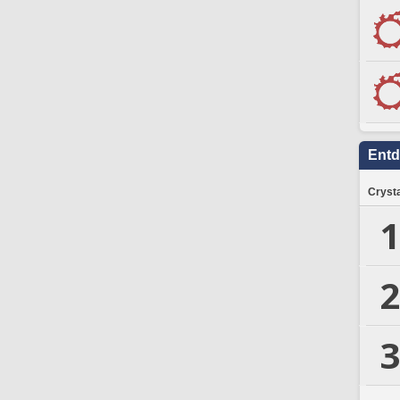
Ent
Crysta
1
2
3