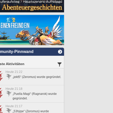
munity-Pinnwand
te Aktivitäten
Heute 21:22
„jekt5“ (Zeromus) wurde gegründet.
Heute 21:18
„Puella Magi“ (Ragnarok) wurde
gegründet.
Heute 21:17
„53hjqw“ (Zeromus) wurde