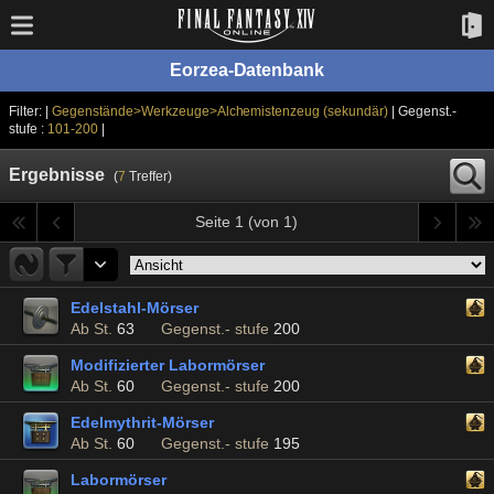
Eorzea-Datenbank
Filter: |
Gegenstände>Werkzeuge>Alchemistenzeug (sekundär)
| Gegenst.-
stufe :
101-200
|
Ergebnisse
(
7
Treffer)
Seite 1 (von 1)
Edelstahl-Mörser
Ab St.
63
Gegenst.- stufe
200
Modifizierter Labormörser
Ab St.
60
Gegenst.- stufe
200
Edelmythrit-Mörser
Ab St.
60
Gegenst.- stufe
195
Labormörser