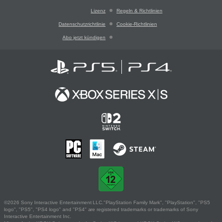
Lizenz
Regeln & Richtlinien
Datenschutzrichtlinie
Cookie-Richtlinien
Abo jetzt kündigen
©2026 Sony Interactive Entertainment LLC."PlayStation Family Mark", "PlayStation", "PS5
logo", "PS5", "PS4 logo" and "PS4" are registered trademarks or trademarks of Sony
Interactive Entertainment Inc.