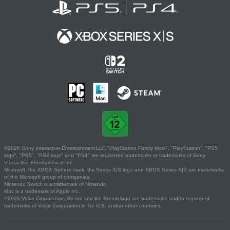
©2026 Sony Interactive Entertainment LLC."PlayStation Family Mark", "PlayStation", "PS5
logo", "PS5", "PS4 logo" and "PS4" are registered trademarks or trademarks of Sony
Interactive Entertainment Inc.
Microsoft, the XBOX Sphere mark, the Series X|S logo and XBOX Series X|S are trademarks
of the Microsoft group of companies.
Nintendo Switch is a trademark of Nintendo.
Mac is a trademark of Apple Inc.
©2026 Valve Corporation. Steam and the Steam logo are trademarks and/or registered
trademarks of Valve Corporation in the U.S. and/or other countries.