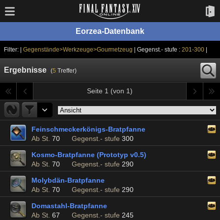
Eorzea-Datenbank
Filter: |
Gegenstände>Werkzeuge>Gourmetzeug
| Gegenst.- stufe :
201-300
|
Ergebnisse
(
5
Treffer)
Seite 1 (von 1)
Feinschmeckerkönigs-Bratpfanne
Ab St.
70
Gegenst.- stufe
300
Kosmo-Bratpfanne (Prototyp v0.5)
Ab St.
70
Gegenst.- stufe
290
Molybdän-Bratpfanne
Ab St.
70
Gegenst.- stufe
290
Domastahl-Bratpfanne
Ab St.
67
Gegenst.- stufe
245