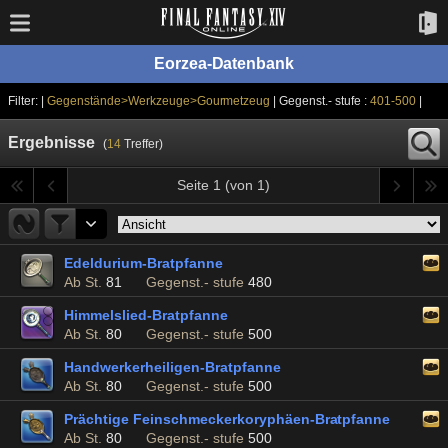
Eorzea-Datenbank
Filter: |
Gegenstände>Werkzeuge>Gourmetzeug
| Gegenst.- stufe :
401-500
|
Ergebnisse
(
14
Treffer)
Seite 1 (von 1)
Edeldurium-Bratpfanne
Ab St.
81
Gegenst.- stufe
480
Himmelslied-Bratpfanne
Ab St.
80
Gegenst.- stufe
500
Handwerkerheiligen-Bratpfanne
Ab St.
80
Gegenst.- stufe
500
Prächtige Feinschmeckerkoryphäen-Bratpfanne
Ab St.
80
Gegenst.- stufe
500