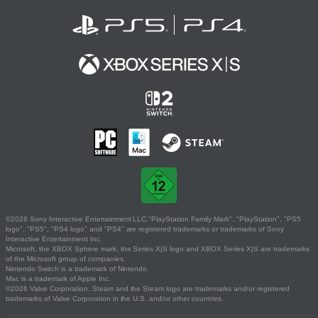
©2026 Sony Interactive Entertainment LLC."PlayStation Family Mark", "PlayStation", "PS5
logo", "PS5", "PS4 logo" and "PS4" are registered trademarks or trademarks of Sony
Interactive Entertainment Inc.
Microsoft, the XBOX Sphere mark, the Series X|S logo and XBOX Series X|S are trademarks
of the Microsoft group of companies.
Nintendo Switch is a trademark of Nintendo.
Mac is a trademark of Apple Inc.
©2026 Valve Corporation. Steam and the Steam logo are trademarks and/or registered
trademarks of Valve Corporation in the U.S. and/or other countries.