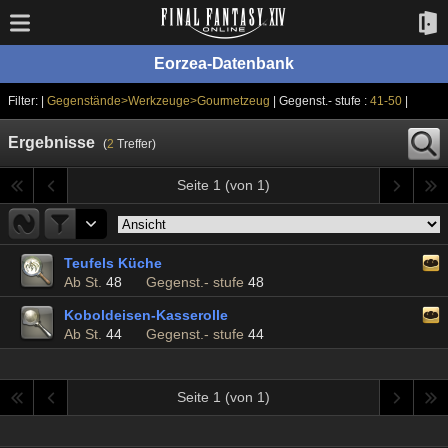
Eorzea-Datenbank
Filter: |
Gegenstände>Werkzeuge>Gourmetzeug
| Gegenst.- stufe :
41-50
|
Ergebnisse
(
2
Treffer)
Seite 1 (von 1)
Teufels Küche
Ab St.
48
Gegenst.- stufe
48
Koboldeisen-Kasserolle
Ab St.
44
Gegenst.- stufe
44
Seite 1 (von 1)