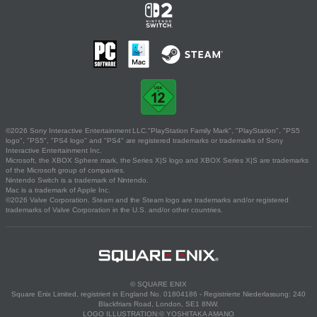
©2026 Sony Interactive Entertainment LLC."PlayStation Family Mark", "PlayStation", "PS5
logo", "PS5", "PS4 logo" and "PS4" are registered trademarks or trademarks of Sony
Interactive Entertainment Inc.
Microsoft, the XBOX Sphere mark, the Series X|S logo and XBOX Series X|S are trademarks
of the Microsoft group of companies.
Nintendo Switch is a trademark of Nintendo.
Mac is a trademark of Apple Inc.
©2026 Valve Corporation. Steam and the Steam logo are trademarks and/or registered
trademarks of Valve Corporation in the U.S. and/or other countries.
© SQUARE ENIX
Square Enix Limited, registriert in England No. 01804186 - Registrierte Niederlassung: 240
Blackfriars Road, London, SE1 8NW.
LOGO ILLUSTRATION:© YOSHITAKA AMANO