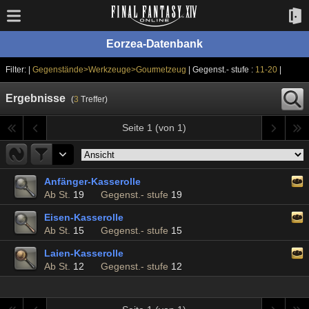
Eorzea-Datenbank
Filter: |
Gegenstände>Werkzeuge>Gourmetzeug
| Gegenst.- stufe :
11-20
|
Ergebnisse
(
3
Treffer)
Seite 1 (von 1)
Anfänger-Kasserolle
Ab St.
19
Gegenst.- stufe
19
Eisen-Kasserolle
Ab St.
15
Gegenst.- stufe
15
Laien-Kasserolle
Ab St.
12
Gegenst.- stufe
12