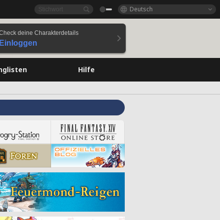
Deutsch
Check deine Charakterdetails
Einloggen
nglisten
Hilfe