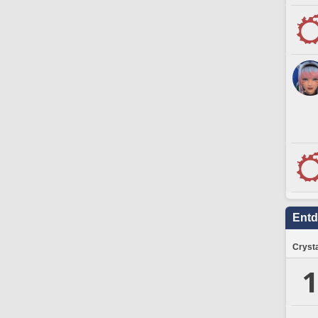
Ent
Crysta
1