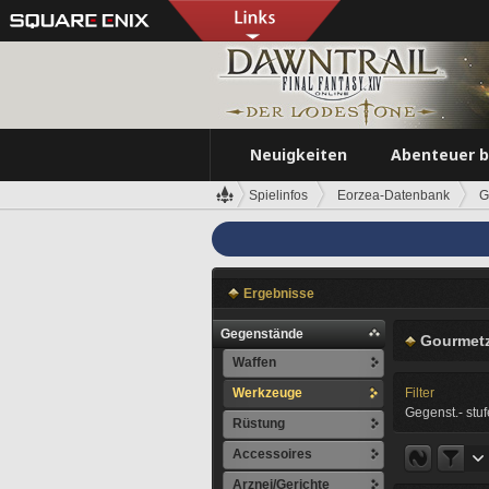
Neuigkeiten
Abenteuer 
Spielinfos
Eorzea-Datenbank
G
Ergebnisse
Gegenstände
Gourmet
Waffen
Werkzeuge
Filter
Gegenst.- stuf
Rüstung
Accessoires
Arznei/Gerichte