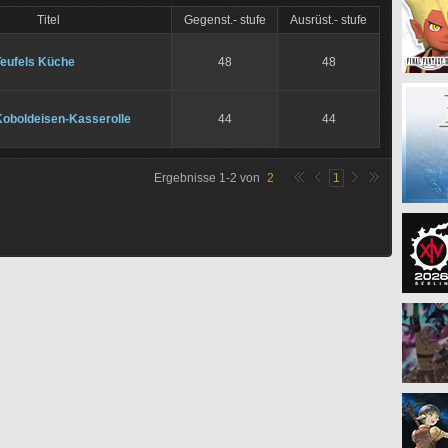
Titel
Gegenst.- stufe
Ausrüst.- stufe
Teufels Küche
48
48
Koboldeisen-Kasserolle
44
44
Ergebnisse
1
-
2
von
2
1