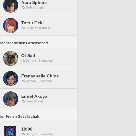
Aura Sphere
Zodiark [Light]
Totsu Geki
Spriggan [Chaos]
er Staatlichen Gesellschaft
Ot Sad
Gungnir [Elemental]
Fransabelle Chloe
Typhon [Elemental]
Ennet Akoya
Fenrir [Gaia]
er Freien Gesellschaft
10:00
Gungnir [Elemental]