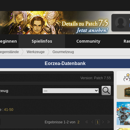
beginnen
Spielinfos
Community
Ra
egenstände
Werkzeuge
Gourmetzeug
Eorzea-Datenbank
Version: Patch 7.55
zeug
e :
41-50
Ergebnisse
1
-
2
von
2
1