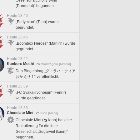
Gesellschaft „Holly Wind
(Durandal)“ begonnen.
Heute 13:46
„Endymion“ (Titan) wurde
gegründet.
Heute 13:45
„Boombox Heroes“ (Marilith) wurde
gegründet.
Heute 13:42
Kankoro Mochi
Mandragora [Meteor]
Den Blogeintrag „グ・ラハ・ティア
おかえり！“ veröffentlicht.
Heute 13:39
„FC Syakaiiryohoujin“ (Fenrir)
wurde gegründet.
Heute 13:35
Chocolate Mint
Ixion [Mana]
Chocolate Mint (
Ixion) hat eine
Rekrutierung für die freie
Gesellschaft „Sugarveil (Ixion)“
begonnen.