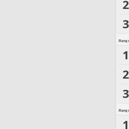
2
3
Rang d
1
2
3
Rang d
1