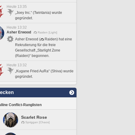
Heute 13:35
„Joey Inc.“ (Twintania) wurde
gegründet.
Heute 13:32
Asher Erwood
Raiden [Light]
Asher Erwood (
Raiden) hat eine
Rekrutierung für die freie
Gesellschaft „Starlight Zone
(Raiden)“ begonnen.
Heute 13:32
„Kugane Fried AuRa“ (Shiva) wurde
gegründet.
decken
lline Conflict-Ranglisten
Scarlet Rose
Spriggan [Chaos]