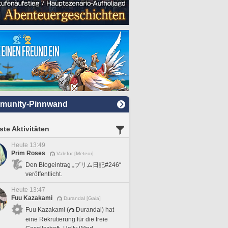
munity-Pinnwand
te Aktivitäten
Heute 13:49
Prim Roses
Valefor [Meteor]
Den Blogeintrag „プリム日記#246“
veröffentlicht.
Heute 13:47
Fuu Kazakami
Durandal [Gaia]
Fuu Kazakami (
Durandal) hat
eine Rekrutierung für die freie