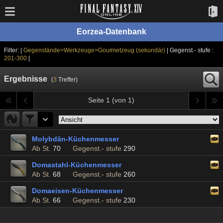
Eorzea-Datenbank
Filter: |
Gegenstände>Werkzeuge>Gourmetzeug (sekundär)
| Gegenst.- stufe :
201-300
|
Ergebnisse
(
3
Treffer)
Seite 1 (von 1)
Molybdän-Küchenmesser
Ab St.
70
Gegenst.- stufe
290
Domastahl-Küchenmesser
Ab St.
68
Gegenst.- stufe
260
Domaeisen-Küchenmesser
Ab St.
66
Gegenst.- stufe
230