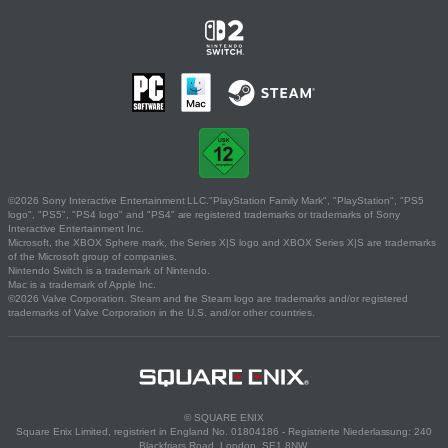
©2026 Sony Interactive Entertainment LLC."PlayStation Family Mark", "PlayStation", "PS5
logo", "PS5", "PS4 logo" and "PS4" are registered trademarks or trademarks of Sony
Interactive Entertainment Inc.
Microsoft, the XBOX Sphere mark, the Series X|S logo and XBOX Series X|S are trademarks
of the Microsoft group of companies.
Nintendo Switch is a trademark of Nintendo.
Mac is a trademark of Apple Inc.
©2026 Valve Corporation. Steam and the Steam logo are trademarks and/or registered
trademarks of Valve Corporation in the U.S. and/or other countries.
© SQUARE ENIX
Square Enix Limited, registriert in England No. 01804186 - Registrierte Niederlassung: 240
Blackfriars Road, London, SE1 8NW.